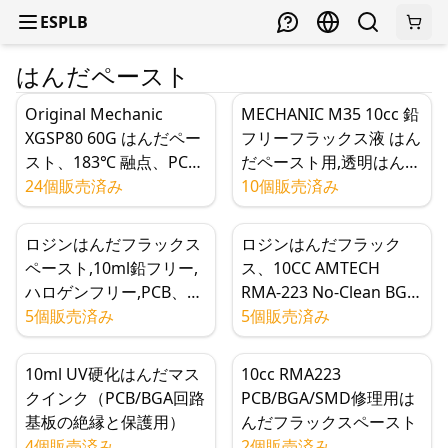
ESPLB
はんだペースト
Original Mechanic
MECHANIC M35 10cc 鉛
XGSP80 60G はんだペー
フリーフラックス液 はん
スト、183℃ 融点、PCB
だペースト用,透明はんだ
SMD SMT チップ修理用
24個販売済み
シリンジ,携帯電話マザー
10個販売済み
フラックス溶接ペースト
ボード修理
ロジンはんだフラックス
ロジンはんだフラック
ペースト,10ml鉛フリー,
ス、10CC AMTECH
ハロゲンフリー,PCB、
RMA-223 No-Clean BGA
BGA、チップリワーク用
5個販売済み
PCBフラックスペース
5個販売済み
ノークリーニング
ト、チップのリワーク用
高粘度
10ml UV硬化はんだマス
10cc RMA223
クインク（PCB/BGA回路
PCB/BGA/SMD修理用は
基板の絶縁と保護用）
んだフラックスペースト
4個販売済み
2個販売済み