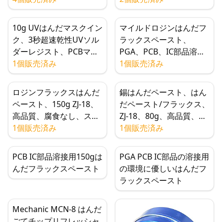
10g UVはんだマスクイン
マイルドロジンはんだフ
ク、3秒超速乾性UVソル
ラックスペースト、
ダーレジスト、PCBマザ
PGA、PCB、IC部品溶接
ーボード、電話フレック
1個販売済み
用環境はんだフラック
1個販売済み
スケーブル、ジャンパー
ス、低残留、非毒性
線安定化用
ロジンフラックスはんだ
錫はんだペースト、はん
ペースト、150g ZJ-18、
だペースト/フラックス、
高品質、腐食なし、スム
ZJ-18、80g、高品質、腐
ーズな溶接面
1個販売済み
食なし
1個販売済み
PCB IC部品溶接用150gは
PGA PCB IC部品の溶接用
んだフラックスペースト
の環境に優しいはんだフ
ラックスペースト
Mechanic MCN-8 はんだ
ごてチップリフレッシャ