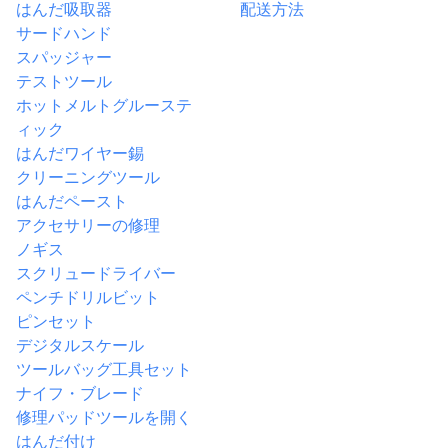
はんだ吸取器
配送方法
サードハンド
スパッジャー
テストツール
ホットメルトグルーステ
ィック
はんだワイヤー錫
クリーニングツール
はんだペースト
アクセサリーの修理
ノギス
スクリュードライバー
ペンチ
ドリルビット
ピンセット
デジタルスケール
ツールバッグ
工具セット
ナイフ・ブレード
修理パッド
ツールを開く
はんだ付け