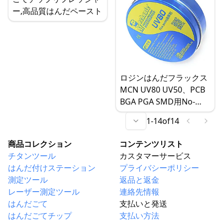
ー,高品質はんだペースト
ロジンはんだフラックス
MCN UV80 UV50、PCB
BGA PGA SMD用No-
Cleanフラックスはんだ
1
-
14
of
14
ペースト
商品コレクション
コンテンツリスト
チタンツール
カスタマーサービス
はんだ付けステーション
プライバシーポリシー
測定ツール
返品と返金
レーザー測定ツール
連絡先情報
はんだごて
支払いと発送
はんだごてチップ
支払い方法