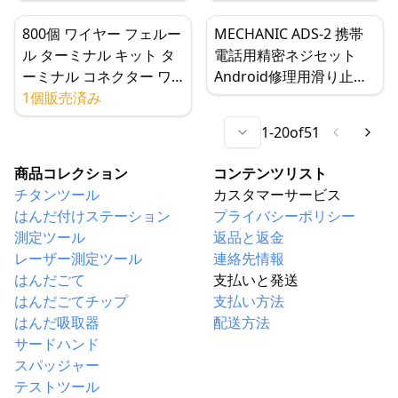
ード CPU IC用
800個 ワイヤー フェルー
MECHANIC ADS-2 携帯
ル ターミナル キット タ
電話用精密ネジセット
ーミナル コネクター ワ
Android修理用滑り止め
イヤー 絶縁コード ピン
1個販売済み
マイクロネジ
エンド ターミナル 電気
1
-
20
of
51
用
商品コレクション
コンテンツリスト
チタンツール
カスタマーサービス
はんだ付けステーション
プライバシーポリシー
測定ツール
返品と返金
レーザー測定ツール
連絡先情報
はんだごて
支払いと発送
はんだごてチップ
支払い方法
はんだ吸取器
配送方法
サードハンド
スパッジャー
テストツール