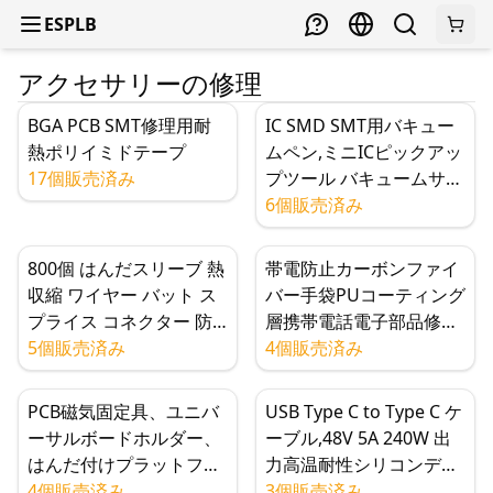
ESPLB
アクセサリーの修理
BGA PCB SMT修理用耐
IC SMD SMT用バキュー
熱ポリイミドテープ
ムペン,ミニICピックアッ
17個販売済み
プツール バキュームサク
ションペン,4つのヘッダ
6個販売済み
ー付き
800個 はんだスリーブ 熱
帯電防止カーボンファイ
収縮 ワイヤー バット ス
バー手袋PUコーティング
プライス コネクター 防
層携帯電話電子部品修理
水 ターミナル
5個販売済み
保護手袋
4個販売済み
PCB磁気固定具、ユニバ
USB Type C to Type C ケ
ーサルボードホルダー、
ーブル,48V 5A 240W 出
はんだ付けプラットフォ
力高温耐性シリコンデー
ーム、6個の磁気ピン、
4個販売済み
タケーブル,TS101はんだ
3個販売済み