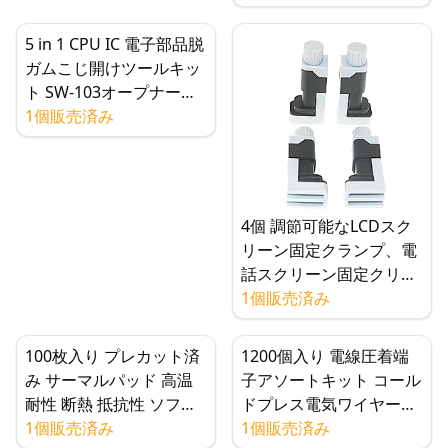
ド）
5 in 1 CPU IC 電子部品脱
ガムこじ開けツールキッ
ト SW-103オープナーキ
ット
1個販売済み
4個 調節可能なLCDスク
リーン固定クランプ、電
話スクリーン固定クリッ
プ
1個販売済み
100枚入り プレカット済
1200個入り 電線圧着端
み サーマルパッド 高温
子アソートキット コール
耐性 断熱 抵抗性 ソフト
ドプレス電気ワイヤーコ
シリコンシート マザーボ
1個販売済み
ネクター 家庭用自動車用
1個販売済み