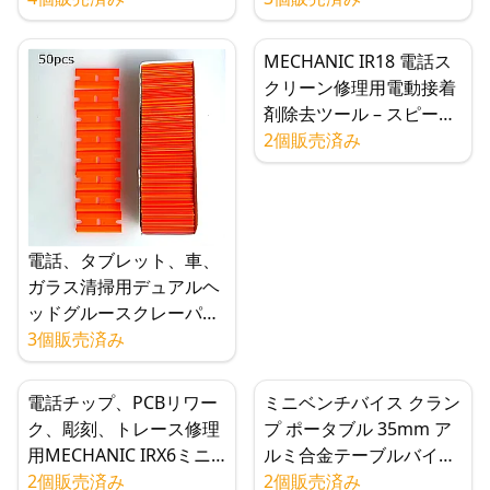
小型回路基板用顕微鏡ク
ごて充電ケーブル,Eマー
ランプ溝
カーチップ付きPD3.1プ
MECHANIC IR18 電話ス
ロトコルをサポート
クリーン修理用電動接着
剤除去ツール – スピード
コントロール付き充電式
2個販売済み
OCA接着剤カッター＆グ
ラインダー
電話、タブレット、車、
ガラス清掃用デュアルヘ
ッドグルースクレーパー
(20/50ブレード、プラス
3個販売済み
チック/金属)
電話チップ、PCBリワー
ミニベンチバイス クラン
ク、彫刻、トレース修理
プ ポータブル 35mm ア
用MECHANIC IRX6ミニ
ルミ合金テーブルバイス
電動研磨ペン
2個販売済み
DIY クラフト 金型修理 趣
2個販売済み