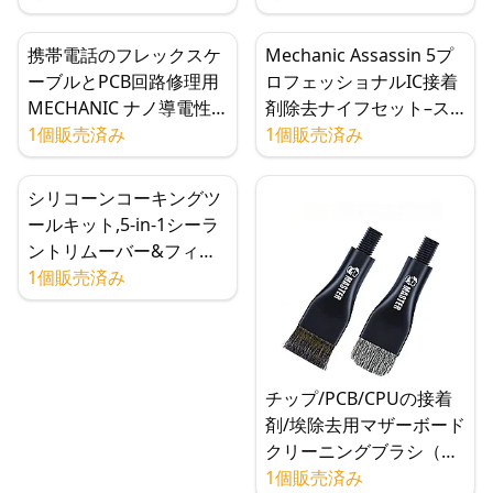
味 木工 ジュエリー モデ
ル製作に
携帯電話のフレックスケ
Mechanic Assassin 5プ
ーブルとPCB回路修理用
ロフェッショナルIC接着
MECHANIC ナノ導電性
剤除去ナイフセット–ス
銀ペースト
1個販売済み
マートフォンCPU、
1個販売済み
NAND、マザーボード修
理用の精密こじ開けブレ
シリコーンコーキングツ
ード
ールキット,5-in-1シーラ
ントリムーバー&フィニ
ッシャー,ステンレススチ
1個販売済み
ールヘッド,傷なし,耐摩
耗性,内装外装コーキング
チップ/PCB/CPUの接着
剤/埃除去用マザーボード
クリーニングブラシ（ス
チール/剛毛/ダブルヘッ
1個販売済み