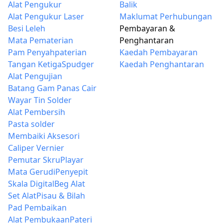
Alat Pengukur
Balik
Alat Pengukur Laser
Maklumat Perhubungan
Besi Leleh
Pembayaran &
Mata Pematerian
Penghantaran
Pam Penyahpaterian
Kaedah Pembayaran
Tangan Ketiga
Spudger
Kaedah Penghantaran
Alat Pengujian
Batang Gam Panas Cair
Wayar Tin Solder
Alat Pembersih
Pasta solder
Membaiki Aksesori
Caliper Vernier
Pemutar Skru
Playar
Mata Gerudi
Penyepit
Skala Digital
Beg Alat
Set Alat
Pisau & Bilah
Pad Pembaikan
Alat Pembukaan
Pateri