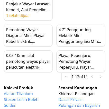
Penjalur Wayar Larasan
Kendiri, Alat Pengelim
Pemotong Kabel
1 telah dijual
Automatik
Pemotong Wayar
4.7" Penggunting
Diagonal Mini, Playar
Elektrik Mini
Kabel Elektrik,
Penggunting Sisi Miring
Pemegang ABS Anti-
Penggunting Kabel
Skid, Alat Tangan
Kawat Alat Tangan
0.03-10mm alat
Playar Pepenjuru,
Pembaikan
Pembaikan Membuka
pemotong wayar, playar
Pemotong Wayar
Pemotongan Taman
pelucutan elektrik
Pepenjuru, Playar
larasan sendiri, playar
Pemotong Ketepatan
1
-
12
of
12
pelucut wayar penebat
Keluli Karbon 5 inci
hidung rata
untuk Pembaikan
Koleksi Produk
Senarai Kandungan
Telefon Mudah Alih
Alatan Titanium
Khidmat Pelanggan
Stesen Leleh Boleh
Dasar Privasi
Solder
Pulangan dan Bayaran