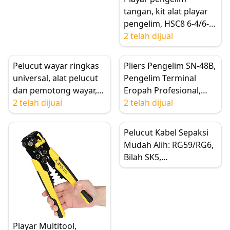
tangan, kit alat playar
pengelim, HSC8 6-4/6-6
(0.25-6mm²), HSC8 6-4A
2 telah dijual
(0.25-10mm²) untuk
terminal
Pelucut wayar ringkas
Pliers Pengelim SN-48B,
universal, alat pelucut
Pengelim Terminal
dan pemotong wayar,
Eropah Profesional,
untuk kabel sepaksi
2 telah dijual
Alat Pelbagai Fungsi,
2 telah dijual
UTP/STP RG59/6/7/11
0.5-1.5mm
rata/bulat
Pelucut Kabel Sepaksi
Mudah Alih: RG59/RG6,
Bilah SK5,
Pemotong/Playar
Multifungsi
Playar Multitool,