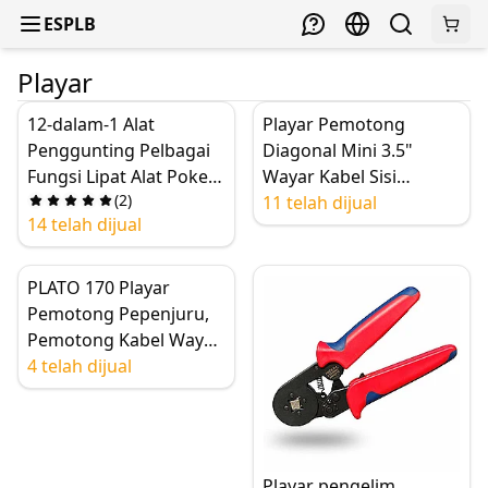
ESPLB
Playar
12-dalam-1 Alat
Playar Pemotong
Penggunting Pelbagai
Diagonal Mini 3.5"
Fungsi Lipat Alat Poket
Wayar Kabel Sisi
(
2
)
Penggunting Keluli
Pemotong Rata dengan
11 telah dijual
14 telah dijual
Tahan Karat 420 yang
Kunci Alat Tangan
Diperkuat untuk
Herramientas
Bercuti Memancing
PLATO 170 Playar
Pemotong Pepenjuru,
Pemotong Kabel Wayar,
Nip Elektrik Bermuatan
4 telah dijual
Spring, Alat Tangan
Snip Flush
Playar pengelim