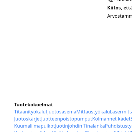
Kiitos, et
Arvostamme
Tuotekokoelmat
Titaanityökalut
Juotosasema
Mittaustyökalu
Lasermitt
Juotoskärjet
Juotteenpoistopumput
Kolmannet kädet
Kuumaliimapuikot
Juotinjohdin Tinalanka
Puhdistusty