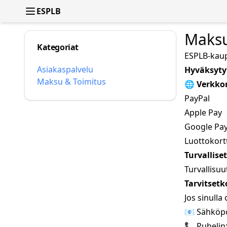
ESPLB
Maksu
Kategoriat
ESPLB-kaupa
Asiakaspalvelu
Hyväksyty
Maksu & Toimitus
🌐
Verkko
PayPal
Apple Pay
Google Pa
Luottokort
Turvallis
Turvallisuu
Tarvitset
Jos sinulla
📧 Sähköpo
📞 Puhelin