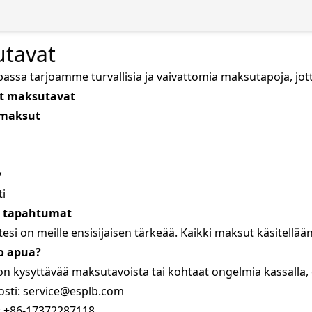
tavat
ssa tarjoamme turvallisia ja vaivattomia maksutapoja, jotta 
t maksutavat
maksut
y
ti
et tapahtumat
tesi on meille ensisijaisen tärkeää. Kaikki maksut käsitellää
ko apua?
 on kysyttävää maksutavoista tai kohtaat ongelmia kassalla,
sti: service@esplb.com
:
+86-17372287118