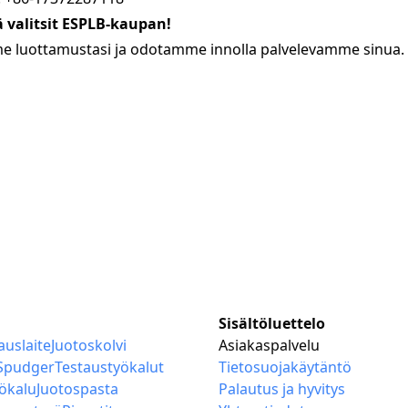
tä valitsit ESPLB-kaupan!
 luottamustasi ja odotamme innolla palvelevamme sinua.
Sisältöluettelo
auslaite
Juotoskolvi
Asiakaspalvelu
Spudger
Testaustyökalut
Tietosuojakäytäntö
ökalu
Juotospasta
Palautus ja hyvitys