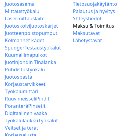
poistoon
Juotosasema
Tietosuojakäytäntö
Mittaustyökalu
Palautus ja hyvitys
Lasermittauslaite
Yhteystiedot
Juotoskolvi
Juotoskärjet
Maksu & Toimitus
Juotteenpoistopumput
Maksutavat
Kolmannet kädet
Lähetystavat
Spudger
Testaustyökalut
Kuumaliimapuikot
Juotinjohdin Tinalanka
Puhdistustyökalu
Juotospasta
Korjaustarvikkeet
Työkalumittari
Ruuvimeisseli
Pihdit
Poranterä
Pinsetit
Digitaalinen vaaka
Työkalulaukku
Työkalut
Veitset ja terät
Korjausalusta