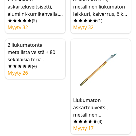
askarteluveitsisetti,
metallinen liukumaton
alumiini-kumikahvalla,
leikkuri, kaiverrus, 6 kpl
(
5
)
(
1
)
kaiverrusaskarteluun,
terää, matkapuhelimen,
Myyty 32
Myyty 32
kestävä hiiliteräksinen
kannettavan
terä, säilytyskotelo
tietokoneen piirilevyn
tee-se-itse
2 liukumatonta
korjaustyökalut
metallista veistä + 80
sekalaisia teriä -
(
4
)
kaiverrus, tee-se-itse,
Myyty 26
askartelu, harrastus,
veistos
Liukumaton
askarteluveitsi,
metallinen
(
3
)
harrasteveitsi, värikäs
Myyty 17
skalpelliveitsisetti #11