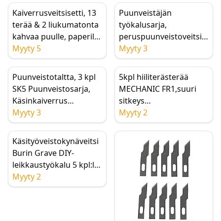
aloittelijan
liukumattomat
Kaiverrusveitsisetti, 13
Puunveistäjän
puutalttasarja, 12-
metalliterät
terää & 2 liukumatonta
työkalusarja,
osainen
kahvaa puulle, paperille
peruspuunveistoveitsi
veistotalttasarja
& DIY-askarteluun
Myyty 5
10 SK5 terällä
Myyty 3
Puunveistotaltta, 3 kpl
5kpl hiiliterästerää
SK5 Puunveistosarja,
MECHANIC FR1,suuri
Käsinkaiverrus
sitkeys
aloittelijoille ja
Myyty 3
matkapuhelimen LCD-
Myyty 2
asiantuntijoille
näytön kehykselle OCA-
liima
Käsityöveistokynäveitsi
polarisaattorikalvon
Burin Grave DIY-
poisto
leikkaustyökalu 5 kpl:lla
puhdistustyökalut
varaterillä
Myyty 2