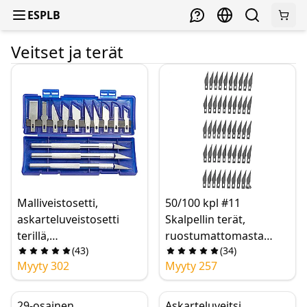
ESPLB
Veitset ja terät
Malliveistosetti,
50/100 kpl #11
askarteluveistosetti
Skalpellin terät,
terillä,
ruostumattomasta
(
43
)
(
34
)
tarkkuusaskarteluveitsi,
teräksestä valmistetut
Myyty 302
Myyty 257
piirilevyjen
askartelu-/puunveistote
korjausveistosetti,
rät
skalpelliveistosetti
29-osainen
Askarteluveitsi,