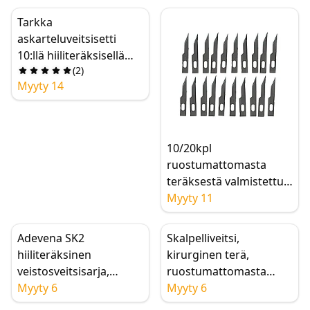
terillä, veistämiseen,
piirilevyille,
Tarkka
matkapuhelimen
askarteluveitsisetti
korjaukseen
10:llä hiiliteräksisellä
(
2
)
terällä -
Myyty 14
Askarteluveitsisetti
taiteeseen,
arkkitehtuurimallinnuk
seen ja leikekirjailuun
10/20kpl
ruostumattomasta
teräksestä valmistettuja
askarteluveitsen teriä,
Myyty 11
askarteluveitsen teriä
metallin/puun
Adevena SK2
Skalpelliveitsi,
veistämiseen/kaivertam
hiiliteräksinen
kirurginen terä,
iseen, skalpellin
veistosveitsisarja,
ruostumattomasta
askartelun vaihtoon
ammattimainen
Myyty 6
teräksestä valmistettu
Myyty 6
puunveistotalttasarja,
skalpelli, 10 kpl #11