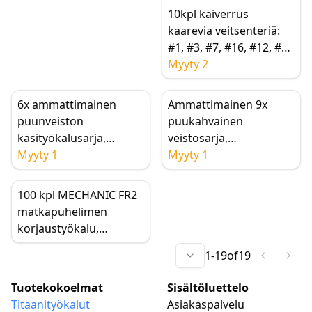
10kpl kaiverrus
kaarevia veitsenteriä:
#1, #3, #7, #16, #12, #4,
#11, #A16.
Myyty 2
Ruostumattomasta
teräksestä valmistetut
6x ammattimainen
Ammattimainen 9x
vaihtoterät
puunveiston
puukahvainen
puunveistoaskarteluvei
käsityökalusarja,
veistosarja,
tsiin.
käsityöpuutyökalut,
Myyty 1
puutalttasarja,
Myyty 1
korkeahiiliteräs,
puunveistäjän työkalut
aloittelijoille
puuntyöstöön
100 kpl MECHANIC FR2
matkapuhelimen
korjaustyökalu,
korkean sitkeyden
1
-
19
of
19
kaksipuolinen terä LCD-
näytön OCA-liiman
Tuotekokoelmat
Sisältöluettelo
puhdistukseen ja
Titaanityökalut
Asiakaspalvelu