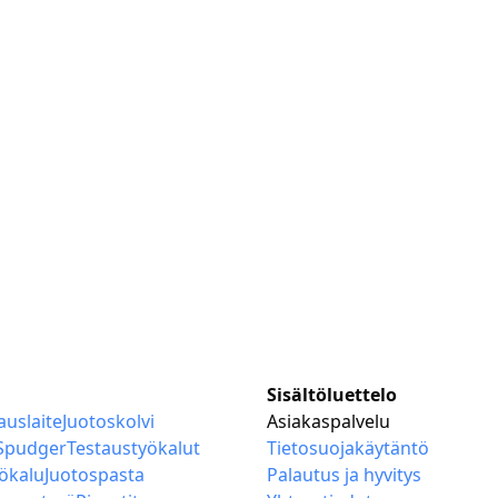
Sisältöluettelo
auslaite
Juotoskolvi
Asiakaspalvelu
Spudger
Testaustyökalut
Tietosuojakäytäntö
ökalu
Juotospasta
Palautus ja hyvitys