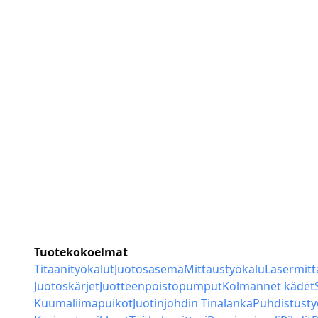
Tuotekokoelmat
Titaanityökalut
Juotosasema
Mittaustyökalu
Lasermitt
Juotoskärjet
Juotteenpoistopumput
Kolmannet kädet
Kuumaliimapuikot
Juotinjohdin Tinalanka
Puhdistusty