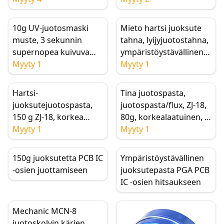
suojaukseen
10g UV-juotosmaski
Mieto hartsi juoksute
muste, 3 sekunnin
tahna, lyijyjuotostahna,
supernopea kuivuva
ympäristöystävällinen
UV-juotosvastus
Myyty 1
juoksute PGA:lle,
Myyty 1
piirilevyn emolevylle,
PCB:lle, IC-osien
puhelimen
hitsaukseen, vähän
Hartsi-
Tina juotospasta,
joustokaapelille,
jäämiä, myrkytön
juoksutejuotospasta,
juotospasta/flux, ZJ-18,
lentolinjan stabilointi
150 g ZJ-18, korkea
80g, korkealaatuinen, ei
laatu, ei korroosiota,
Myyty 1
korroosiota
Myyty 1
sileä hitsauspinta
150g juoksutetta PCB IC
Ympäristöystävällinen
-osien juottamiseen
juoksutepasta PGA PCB
IC -osien hitsaukseen
Mechanic MCN-8
juotoskolvin kärjen