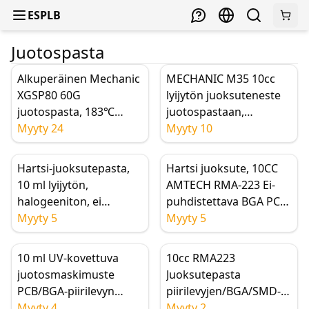
ESPLB
Juotospasta
Alkuperäinen Mechanic
MECHANIC M35 10cc
XGSP80 60G
lyijytön juoksuteneste
juotospasta, 183℃
juotospastaan,
sulamispiste, Flussaus-
Myyty 24
läpinäkyvä
Myyty 10
juotospasta PCB SMD
juotosruisku,
SMT -piirien
matkapuhelimen
Hartsi-juoksutepasta,
Hartsi juoksute, 10CC
korjaukseen
emolevyn korjaus
10 ml lyijytön,
AMTECH RMA-223 Ei-
halogeeniton, ei
puhdistettava BGA PCB-
tarvitse puhdistaa
Myyty 5
juoksutetahna, suuri
Myyty 5
piirilevyille, BGA:lle,
viskositeetti sirujen
sirujen
kunnostukseen
10 ml UV-kovettuva
10cc RMA223
uudelleenkäsittelyyn
juotosmaskimuste
Juoksutepasta
PCB/BGA-piirilevyn
piirilevyjen/BGA/SMD-
eristykseen ja
Myyty 4
korjaukseen
Myyty 2