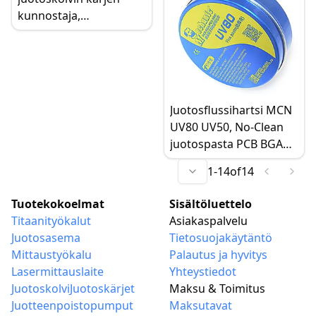
kunnostaja,
korkealaatuinen
juotospasta
Juotosflussihartsi MCN
UV80 UV50, No-Clean
juotospasta PCB BGA
PGA SMD:lle
1
-
14
of
14
Tuotekokoelmat
Sisältöluettelo
Titaanityökalut
Asiakaspalvelu
Juotosasema
Tietosuojakäytäntö
Mittaustyökalu
Palautus ja hyvitys
Lasermittauslaite
Yhteystiedot
Juotoskolvi
Juotoskärjet
Maksu & Toimitus
Juotteenpoistopumput
Maksutavat