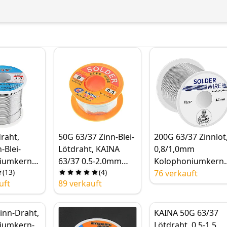
raht,
50G 63/37 Zinn-Blei-
200G 63/37 Zinnlot
-Blei-
Lötdraht, KAINA
0,8/1,0mm
iumkernfl
63/37 0.5-2.0mm
Kolophoniumkern
(
13
)
(
4
)
 0.5-
Lötdraht für
Lötdraht, Hohe
76 verkauft
uft
89 verkauft
Elektronik
Zuverlässigkeit,
ser, PCB-
Gute Lötbarkeit fü
n,
Elektronikprodukt
inn-Draht,
KAINA 50G 63/37
tionsmittel
iumkern-
Lötdraht, 0,5-1,5