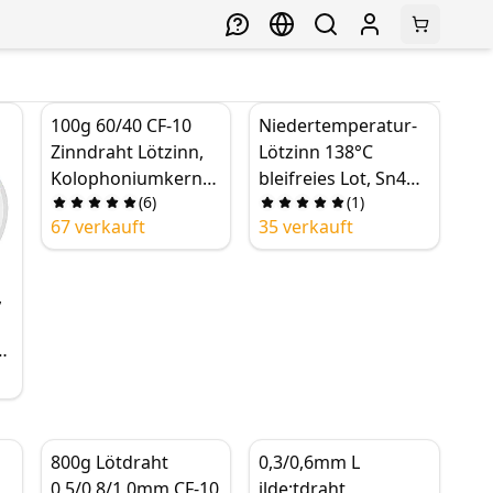
100g 60/40 CF-10
Niedertemperatur-
Zinndraht Lötzinn,
Lötzinn 138°C
Kolophoniumkern
bleifreies Lot, Sn42
(
6
)
(
1
)
Lötdrahtrolle,
Bi50 Cu8 / 0,5-
67 verkauft
35 verkauft
sauberes
0,6mm, 50g
Flussmittel zum
Schweißen, 0.5-
,
2.0mm
r
e
800g Lötdraht
0,3/0,6mm L
0,5/0,8/1,0mm CF-10
ilde;tdraht