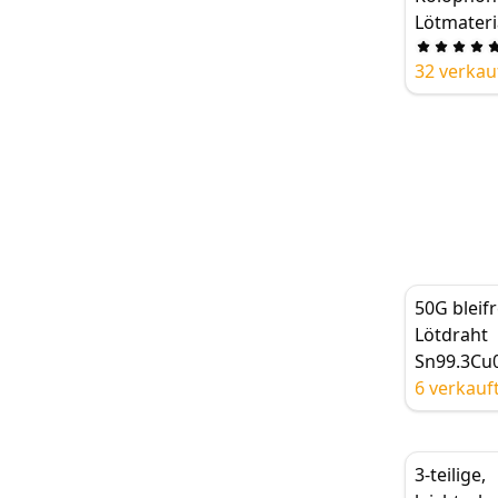
,
Lötmateri
Korrosion
Lötdraht 
gkeit, ger
32 verkau
Rauchent
50G bleifr
Lötdraht
Sn99.3Cu0
Flussmitte
6 verkauf
0.5-2.0m
3-teilige,