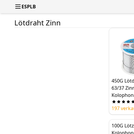
ESPLB
Lötdraht Zinn
450G Lötd
63/37 Zinn
Kolophon
ussmittel,
197 verka
2.0mm
Durchmes
Schweiße
100G Lötz
Antioxida
Kolophon