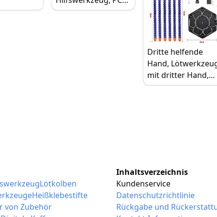
rung
Platinenhalter, 4
Stück flexible
Metallarme, für
TS101 TS80P SH72,
Dritte helfende
Montage Reparatur
Hand, Lötwerkzeu
Modellbau
mit dritter Hand,
Handwerk
flexible 6 Arme 360
Grad-Drehbare Löt
Hilfshände für
Lötstation
Inhaltsverzeichnis
sswerkzeug
Lötkolben
Kundenservice
erkzeuge
Heißklebestifte
Datenschutzrichtlinie
r von Zubehör
Rückgabe und Rückerstatt