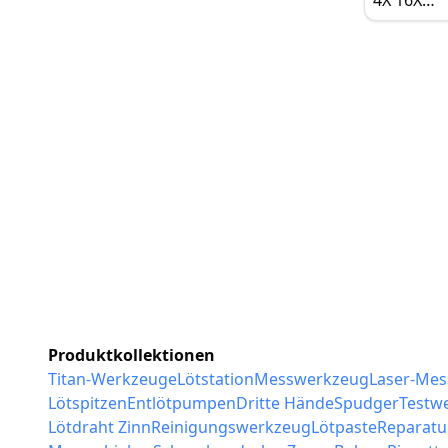
Vergröße
Produktkollektionen
Titan-Werkzeuge
Lötstation
Messwerkzeug
Laser-Me
Lötspitzen
Entlötpumpen
Dritte Hände
Spudger
Testw
Lötdraht Zinn
Reinigungswerkzeug
Lötpaste
Reparatu