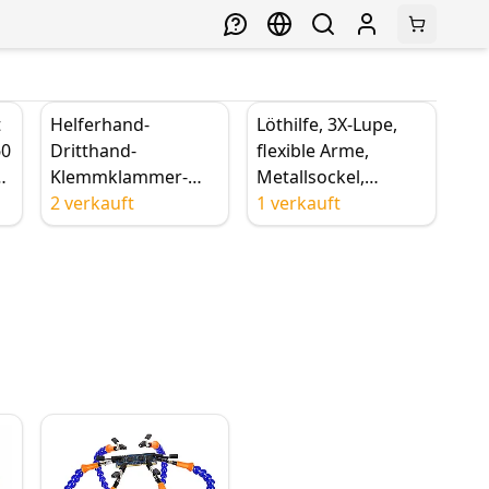
t
Helferhand-
Löthilfe, 3X-Lupe,
60
Dritthand-
flexible Arme,
Klemmklammer-
Metallsockel,
Lötstation mit 5-
2 verkauft
Aufbewahrungstabl
1 verkauft
fach LED-
ett
Klemmlupe und
Vergrößerungsglas,
EU/US-Stecker