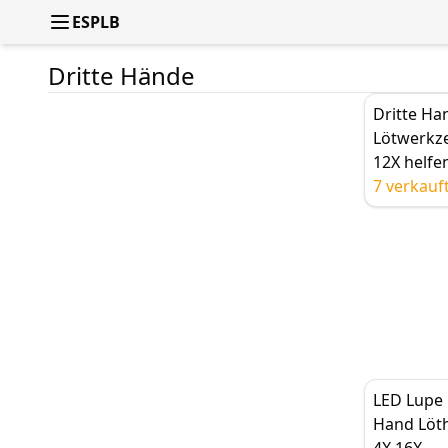
ESPLB
Dritte Hände
Dritte Ha
Lötwerkze
12X helf
Lötstation
7 verkauf
Clips, ver
Lupe
LED Lupe 
Hand Löthi
4X 16X