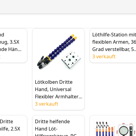
nd
Löthilfe-Station mi
ug, 3.5X
flexiblen Armen, 3
ende Hände
Grad verstellbar, 5
, 2 LED-
t
LED-Hilfsklemme,
3 verkauft
stellbare
Lupe zum Löten
Lötkolben Dritte
Hand, Universal
Flexibler Armhalter,
Schraubstock
3 verkauft
Tischklemme,
Aluminiumlegierung
Dritte
Dritte helfende
sbasis für
lfe, 2.5X
Hand Löt-
TS101/100 PINE64
Hilfswerkzeug, PCB-