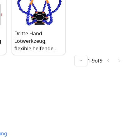
Dritte Hand
g
Lötwerkzeug,
flexible helfende
-
Hände Lötstation
1
-
9
of
9
-
mit 6 Armen,
helfende Hände
Lötklemme für DIY
Montage
ung