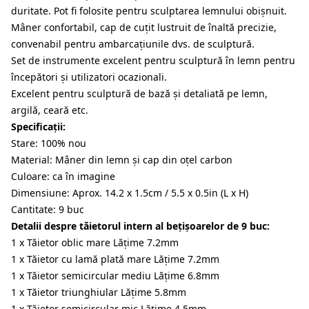
duritate. Pot fi folosite pentru sculptarea lemnului obișnuit.
Mâner confortabil, cap de cuțit lustruit de înaltă precizie,
convenabil pentru ambarcațiunile dvs. de sculptură.
Set de instrumente excelent pentru sculptură în lemn pentru
începători și utilizatori ocazionali.
Excelent pentru sculptură de bază și detaliată pe lemn,
argilă, ceară etc.
Specificații:
Stare: 100% nou
Material: Mâner din lemn și cap din oțel carbon
Culoare: ca în imagine
Dimensiune: Aprox. 14.2 x 1.5cm / 5.5 x 0.5in (L x H)
Cantitate: 9 buc
Detalii despre tăietorul intern al bețișoarelor de 9 buc:
1 x Tăietor oblic mare Lățime 7.2mm
1 x Tăietor cu lamă plată mare Lățime 7.2mm
1 x Tăietor semicircular mediu Lățime 6.8mm
1 x Tăietor triunghiular Lățime 5.8mm
1 x Tăietor semicircular mic Lățime 4.5mm