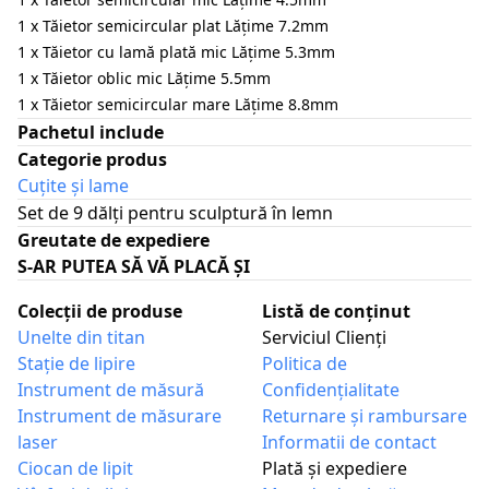
1 x Tăietor semicircular plat Lățime 7.2mm
1 x Tăietor cu lamă plată mic Lățime 5.3mm
1 x Tăietor oblic mic Lățime 5.5mm
1 x Tăietor semicircular mare Lățime 8.8mm
Pachetul include
Categorie produs
Cuțite și lame
Set de 9 dălți pentru sculptură în lemn
Greutate de expediere
S-AR PUTEA SĂ VĂ PLACĂ ȘI
Colecții de produse
Listă de conținut
Unelte din titan
Serviciul Clienţi
Stație de lipire
Politica de
Instrument de măsură
Confidențialitate
Instrument de măsurare
Returnare și rambursare
laser
Informatii de contact
Ciocan de lipit
Plată și expediere