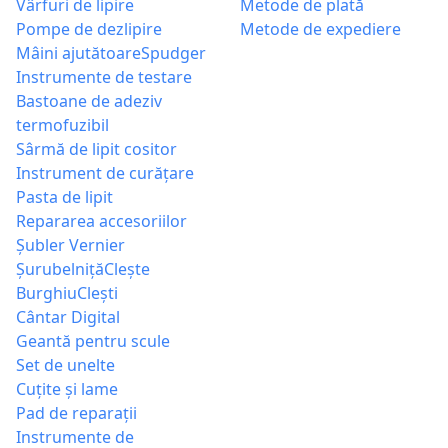
Vârfuri de lipire
Metode de plată
Pompe de dezlipire
Metode de expediere
Mâini ajutătoare
Spudger
Instrumente de testare
Bastoane de adeziv
termofuzibil
Sârmă de lipit cositor
Instrument de curățare
Pasta de lipit
Repararea accesoriilor
Șubler Vernier
Șurubelniță
Clește
Burghiu
Clești
Cântar Digital
Geantă pentru scule
Set de unelte
Cuțite și lame
Pad de reparații
Instrumente de