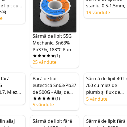
, fum
e lipit cu
staniu, 0.5-1.5mm,
(
4
)
olofoniu,
CF-10 2.0% Miez de
19 vândute
te
ipit 63/37
colofoniu
m
Sârmă de lipit 55G
Mechanic, Sn63%
Pb37%, 183℃ Punct
(
1
)
de topire scăzut,
25 vândute
0.3-1.2mm,
Instrumente de lipit
BGA
t fără
Bară de lipit
Sârmă de lipit 40Ti
G
eutectică Sn63/Pb37
/60 cu miez de
.7, Miez
de 500G - Aliaj de
plumb și flux de
(
1
)
iu, 0.5-
cositor-plumb de
colofoniu,
5 vândute
5 vândute
înaltă puritate 63/37
instrument de lipit
pentru lipire prin
cu miez de
unde și reparații
colofoniu, sârmă d
in aliaj
Sârmă de lipit fără
Sârmă de lipit fără
electronice
lipit și tub stilou