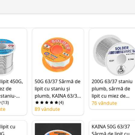
lipit 450G,
50G 63/37 Sârmă de
200G 63/37 staniu
iez de
lipit cu staniu și
plumb, sârmă de
 staniu-
plumb, KAINA 63/37
lipit cu miez de
(
13
)
(
4
)
37,
0.5-2.0mm Sârmă de
colofoniu de
76 vândute
ute
89 vândute
0,5-2,0
lipit pentru
0.8/1.0mm,
re PCB,
electronice
fiabilitate ridicată,
t,
lipire bună pentru
ipit cu
KAINA 50G 63/37
 la
produse electroni
0G,
Sârmă de lipit cu