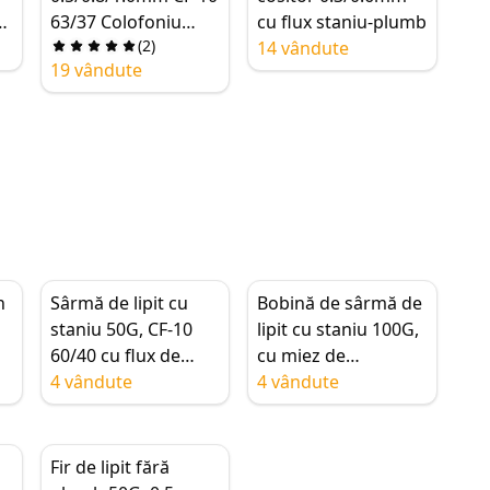
63/37 Colofoniu
cu flux staniu-plumb
(
2
)
Staniu Plumb Sârmă
14 vândute
19 vândute
de lipit Miez Flux
pentru Sudură
n
Sârmă de lipit cu
Bobină de sârmă de
staniu 50G, CF-10
lipit cu staniu 100G,
60/40 cu flux de
cu miez de
miez de colofoniu,
4 vândute
colofoniu curat,
4 vândute
lipire curată pentru
pentru sudură,
sudare de 0.5-
bobină cu flux,
e
2.0mm
0.8/1.0/1.2/1.8mm
Fir de lipit fără