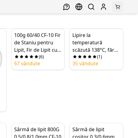
100g 60/40 CF-10 Fir
Lipire la
de Staniu pentru
temperatură
Lipit, Fir de Lipit cu
scăzută 138°C, fără
(
6
)
(
1
)
Miez de Colofoniu,
plumb, Sn42 Bi50
67 vândute
35 vândute
Flux Curat pentru
Cu8 / 0.5-0.6mm,
Sudură, 0.5-2.0mm
50g
Sârmă de lipit 800G
Sârmă de lipit
ce
0.5/0.8/1.0mm CF-10
cositor 0.3/0.6mm