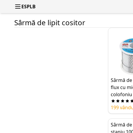
ESPLB
Sârmă de lipit cositor
Sârmă de 
flux cu m
colofoniu
plumb 63/
199 vând
diametru 
mm, suda
antioxidan
Sârmă de l
rezistență
staniu 10