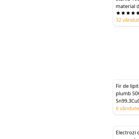
coroziune
material d
redus
miez de c
32 vându
sârmă de l
0.5-2.0m
Fir de lipi
plumb 50
Sn99.3Cu0
de colofon
6 vândute
2.0mm
Electrozi d