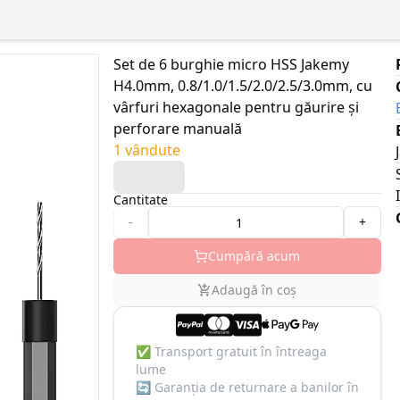
Set de 6 burghie micro HSS Jakemy
H4.0mm, 0.8/1.0/1.5/2.0/2.5/3.0mm, cu
vârfuri hexagonale pentru găurire și
perforare manuală
1 vândute
Cantitate
-
+
Cumpără acum
Adaugă în coș
✅
Transport gratuit în întreaga
lume
🔄
Garanția de returnare a banilor în