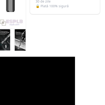
30 de zile
🔒
Plată 100% sigură