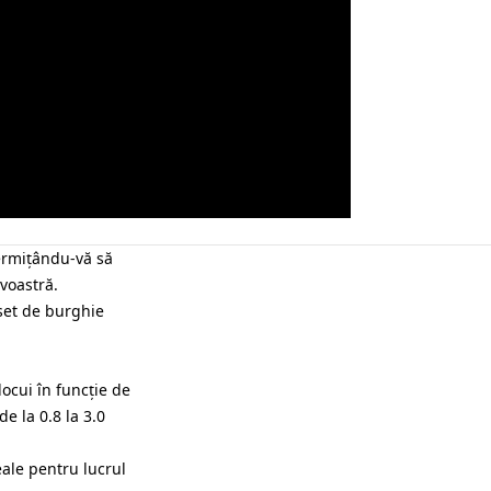
permițându-vă să
voastră.
 set de burghie
locui în funcție de
e la 0.8 la 3.0
eale pentru lucrul