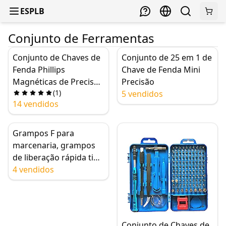
ESPLB
Conjunto de Ferramentas
Conjunto de Chaves de
Conjunto de 25 em 1 de
Fenda Phillips
Chave de Fenda Mini
Magnéticas de Precisão
Precisão
(
1
)
para Reparo, Conjunto
5 vendidos
14 vendidos
de Chaves de Fenda
JAKEMY 145 em 1,
Conjunto de Chaves de
Grampos F para
Fenda Phillips Versátil,
marcenaria, grampos
inclui Bits Hex, CR-V
de liberação rápida tipo
F duráveis de 6
4 vendidos
polegadas
Conjunto de Chaves de