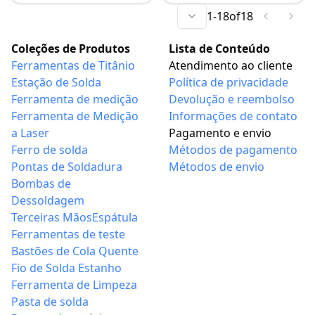
pé de cabra, escova,
de Plástico para
1
-
18
of
18
haste de extensão
Limpeza de Cola UV
flexível e pulseira para
OCA e Resíduos de
Coleções de Produtos
Lista de Conteúdo
telefones, relógios e
Adesivos de LCD de
Ferramentas de Titânio
Atendimento ao cliente
reparos domésticos
Celular e Tablet
Estação de Solda
Política de privacidade
Ferramenta de medição
Devolução e reembolso
Ferramenta de Medição
Informações de contato
a Laser
Pagamento e envio
Ferro de solda
Métodos de pagamento
Pontas de Soldadura
Métodos de envio
Bombas de
Dessoldagem
Terceiras Mãos
Espátula
Ferramentas de teste
Bastões de Cola Quente
Fio de Solda Estanho
Ferramenta de Limpeza
Pasta de solda