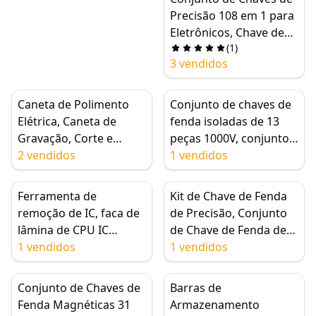
Precisão 108 em 1 para
Eletrônicos, Chave de
(
1
)
Fenda Multifuncional
3 vendidos
para Desmontagem
Caneta de Polimento
Conjunto de chaves de
Elétrica, Caneta de
fenda isoladas de 13
Gravação, Corte e
peças 1000V, conjunto
Polimento de PCB da
2 vendidos
de bits de chave de
1 vendidos
Placa-Mãe IC CPU, 3
fenda Phillips, chave de
Velocidades
fenda Torx magnética,
Ferramenta de
Kit de Chave de Fenda
conjunto profissional
remoção de IC, faca de
de Precisão, Conjunto
de fenda Pozidriv CR-V
lâmina de CPU IC
de Chave de Fenda de
ultrafina 8 em 1,
1 vendidos
Vanádio Cromado 38
1 vendidos
separação da placa-
em 1 para Reparo de
mãe, desmontagem,
Laptop de Telefone
Conjunto de Chaves de
Barras de
limpador de cola UV,
Fenda Magnéticas 31
Armazenamento
ferramenta de reparo