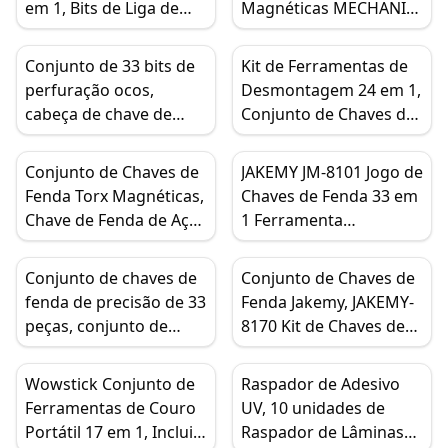
em 1, Bits de Liga de
Magnéticas MECHANIC
Alumínio S2, Coleção de
MAG25, Barras
Chaves de Fenda de
Magnéticas para
Conjunto de 33 bits de
Kit de Ferramentas de
Precisão de Aço,
Ferramentas, Suporte
perfuração ocos,
Desmontagem 24 em 1,
Relógio de Vidro
de Ferramentas de
cabeça de chave de
Conjunto de Chaves de
Doméstico EDC Hex
Super Absorção para
fenda com formato
Fenda para Reparo de
Torx Driver
Reparo de Celular,
especial, kit de
Abertura de Telefone
Conjunto de Chaves de
JAKEMY JM-8101 Jogo de
Armazenamento de
ferramentas de reparo
para iPhone iPad Tablet
Fenda Torx Magnéticas,
Chaves de Fenda 33 em
Ferramentas de Metal
multifuncional, alta
Laptop
Chave de Fenda de Aço
1 Ferramenta
dureza
Cromo Vanádio,
Desmontada Inclui 20
Ferramenta de Reparo
Tipos de Cabeça de
Conjunto de chaves de
Conjunto de Chaves de
de Precisão 53 em 1
Parafuso Uma Alça
fenda de precisão de 33
Fenda Jakemy, JAKEMY-
Antiderrapante
peças, conjunto de
8170 Kit de Chaves de
chaves de fenda
Fenda de Precisão para
Jakemy, JM-8160, CR-V,
Laptops, Relógios,
Wowstick Conjunto de
Raspador de Adesivo
cabo magnético
Óculos, Smartphones
Ferramentas de Couro
UV, 10 unidades de
antiderrapante, reparo
Portátil 17 em 1, Inclui
Raspador de Lâminas
de smartphone