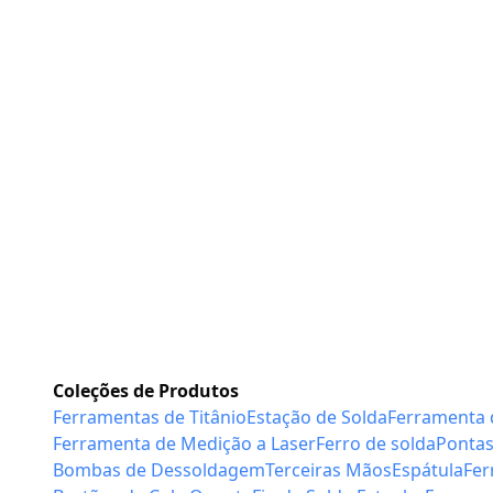
escritório
Coleções de Produtos
Ferramentas de Titânio
Estação de Solda
Ferramenta 
Ferramenta de Medição a Laser
Ferro de solda
Pontas
Bombas de Dessoldagem
Terceiras Mãos
Espátula
Fer