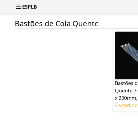
ESPLB
Bastões de Cola Quente
Bastões d
Quente 
x 200mm,
unidades 
2 vendido
quente
transpare
artesanat
reparo rá