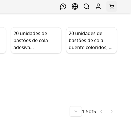
20 unidades de
20 unidades de
bastões de cola
bastões de cola
adesiva
quente coloridos, 7
es
termofusível, varas
x 100 mm, adesivo
de EVA coloridas de
de cola quente,
alta viscosidade
ferramenta de
para pistola de
reparo de
artesanato DIY
brinquedos
artesanais DIY
1
-
5
of
5