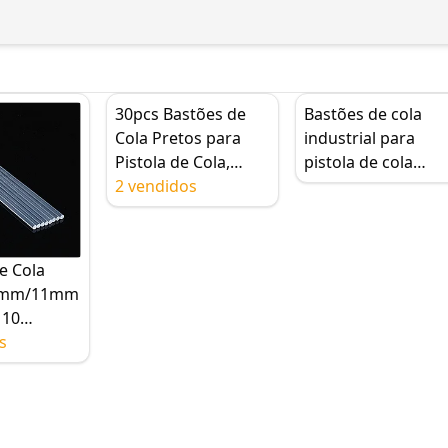
30pcs Bastões de
Bastões de cola
Cola Pretos para
industrial para
Pistola de Cola,
pistola de cola
7mm x 100mm
2 vendidos
quente, 30 unidad
Bastões de Pistola
de 7 mm x 100 mm
de Cola Quente,
para trabalhos
Bastões de Pistola
manuais e reparos
e Cola
de Cola para
DIY
7mm/11mm
Artesanato, Reparo
 10
Manual, Arte DIY
de cola
s
nte para
o DIY,
pido, casa,