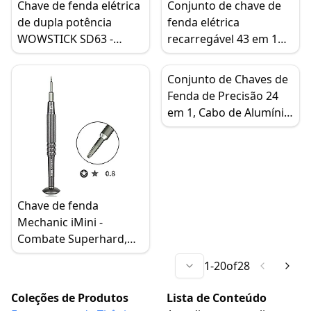
Chave de fenda elétrica
Conjunto de chave de
de 1850MAH para
de dupla potência
fenda elétrica
Eletrônicos, Telefones e
WOWSTICK SD63 -
recarregável 43 em 1
Relógios
200RPM, 36 bits S2
sem fio com
magnetizador e luz LED
Conjunto de Chaves de
para reparo de
Fenda de Precisão 24
telefone/tablet
em 1, Cabo de Alumínio,
para Reparo de
Dispositivos Eletrônicos
Chave de fenda
Mechanic iMini -
Combate Superhard,
ideal para celular,
1
-
20
of
28
relógio e reparo de
relógios.
Coleções de Produtos
Lista de Conteúdo