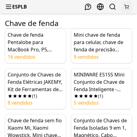
ESPLB
Chave de fenda
Chave de fenda
Mini chave de fenda
Pentalobe para
para celular, chave de
MacBook Pro, P5,
fenda de precisão
1.2mm, Ferramenta de
16 vendidos
MECHANIC iShell,
9 vendidos
Precisão
magnética potente, liga
Antiderrapante para Air
de magnésio e silício de
Conjunto de Chaves de
MINIWARE ES15S Mini
Retina Display
alta dureza, bits super
Fenda Elétricas JAKEMY,
Conjunto de Chave de
duros
Kit de Ferramentas de
Fenda Inteligente -
(
1
)
(
1
)
Reparo de Precisão
Controle de Movimento
8 vendidos
5 vendidos
Recarregável 180 em 1
Inteligente, 24 Bits e
com Bits Magnéticos
LED
Hex Phillips
Chave de fenda sem fio
Conjunto de Chaves de
Xiaomi Mi, Xiaomi
Fenda Isoladas 9 em 1,
Wowstick, Mini chave
Magnético, Cabo