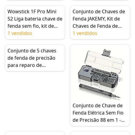
Sem Fio de Precisão 22
Apple, com Múltiplas
em 1 para Telefone,
Chaves de Fenda
Wowstick 1F Pro Mini
Conjunto de Chaves de
Relógio, Câmera
S2 Liga bateria chave de
Fenda JAKEMY, Kit de
fenda sem fio, kit de
Chaves de Fenda de
chave de fenda elétrica
1 vendidos
Precisão, Bit de Driver
1 vendidos
recarregável com luz
Magnético JM-8173
LED
para Celular
Conjunto de 5 chaves
Computador Laptop
de fenda de precisão
para reparo de
smartphone - Kit de
ferramentas para
placa-mãe e parafusos
inferiores
Conjunto de Chave de
Fenda Elétrica Sem Fio
de Precisão 88 em 1 -
Mini Kit de Ferramentas
de Reparo Recarregável