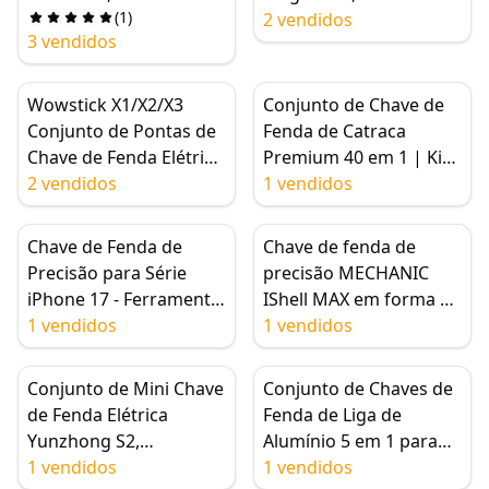
(
1
)
de fenda elétrica, Try S2
PP+TPR, Aço CR-V
2 vendidos
3 vendidos
Chave de fenda elétrica
(Phillips, Fenda,
de precisão com 20 bits
Pozidriv, Torx)
Wowstick X1/X2/X3
Conjunto de Chave de
Conjunto de Pontas de
Fenda de Catraca
Chave de Fenda Elétrica
Premium 40 em 1 | Kit
4mm S2 Aço
2 vendidos
de Ferramentas de
1 vendidos
Reparo de Precisão
Multifuncional de Aço
Chave de Fenda de
Chave de fenda de
S2 Magnético
Precisão para Série
precisão MECHANIC
iPhone 17 - Ferramenta
IShell MAX em forma de
Profissional de Serviço
1 vendidos
flor de ameixa para
1 vendidos
Pesado para
ferramentas de
Desmontagem de
desmontagem interna
Conjunto de Mini Chave
Conjunto de Chaves de
Parafusos Inferiores do
inferior do iPhone 17
de Fenda Elétrica
Fenda de Liga de
iPhone 17, Air e Pro
Conjunto
Yunzhong S2,
Alumínio 5 em 1 para
Max
Ferramenta de Reparo
1 vendidos
Reparo de iPhones
1 vendidos