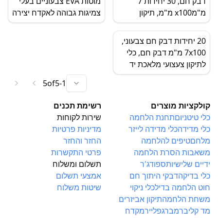
דבק חם, 30 יחידות 7
מוטות EVA צבעוניים בעלי
מ"מx100 מ"מ, תיקון
צמיגות גבוהה לאקדח יצירה
מלאכת יד עשה זאת בעצמך
עשה זאת בעצמך
20 יחידות דבק חם צבעוני,
7x100 מ"מ דבק חם, כלי
לתיקון צעצועי מלאכת יד
עשה זאת בעצמך
5
of
5
-
1
קולקציות מוצרים
רשימת תכנים
כלי טיטניום
תחנת הלחמה
שירות לקוחות
כלי מדידה
כלי מדידה לייזר
מדיניות פרטיות
מלחם
טיפים להלחמה
החזר והחזר
משאבות הסרת הלחמה
פרטי התקשרות
ידיים שלישיות
ספודג'ר
תשלום ומשלוח
כלי בדיקה
דבקי היתוך חם
אמצעי תשלום
חוט הלחמה בדיל
כלי ניקוי
שיטות משלוח
משחת הלחמה
תיקון אביזרים
מד קליבר
מברג
פלייר
מקדח