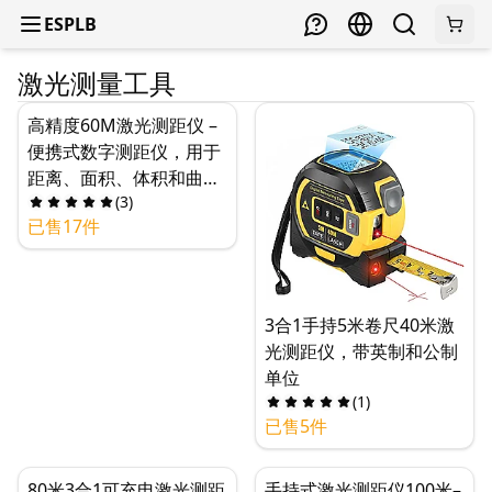
ESPLB
激光测量工具
高精度60M激光测距仪 –
便携式数字测距仪，用于
距离、面积、体积和曲面
(
3
)
测量，IPX54坚固设计
已售17件
3合1手持5米卷尺40米激
光测距仪，带英制和公制
单位
(
1
)
已售5件
80米3合1可充电激光测距
手持式激光测距仪100米–