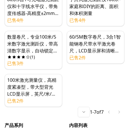
仪和十字线水平仪，带角
家庭和DIY的距离、面积
度传感器-高精度±2mm，
和体积测量
适用于家庭DIY
已售4件
已售4件
数显卷尺，专业100米/5
60/5M数字卷尺，3合1智
米数字激光测距仪，带高
能钢卷尺带水平激光卷
清数字显示，自动锁定，
尺，LCD显示屏和清晰的
(
1
)
阵列存储和磁性钩设计功
测量数据
已售2件
已售3件
能
100米激光测量仪，高精
度紧凑型，带大型背光
LCD显示屏，英尺/米/英
寸切换，带2个气泡水平
已售2件
仪
1
-
7
of
7
产品系列
内容列表