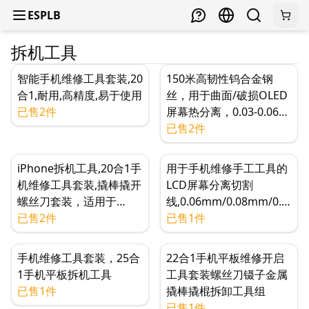
ESPLB
拆机工具
智能手机维修工具套装,20
150米高韧性钨合金钢
合1,耐用,高精度,易于使用
丝，用于曲面/破损OLED
已售2件
屏幕热分离，0.03-0.06毫
米
已售2件
iPhone拆机工具,20合1手
用于手机维修手工工具的
机维修工具套装,撬棒撬开
LCD屏幕分离切割
螺丝刀套装，适用于
线,0.06mm/0.08mm/0.1
iPhone 5/5s/6/6s、平板
已售2件
mm 100米(长度)
已售1件
电脑、PC
手机维修工具套装，25合
22合1手机平板维修开启
1手机平板拆机工具
工具套装螺丝刀镊子金属
已售1件
撬棒撬棍拆卸工具组
已售1件