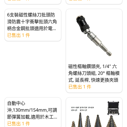
6支裝磁性螺絲刀批頭防
滑防震十字衝擊批頭六角
柄合金鋼批頭適用於電動
工具
已售出 1 件
磁性樞軸鑽頭夾, 1/4" 六
角螺絲刀頭組, 20° 樞軸模
式, 延長桿, 快速更換夾頭
已售出 1 件
自動中心
沖,130mm/154mm,可調
節彈簧加載,適用於木工和
金屬
已售出 1 件