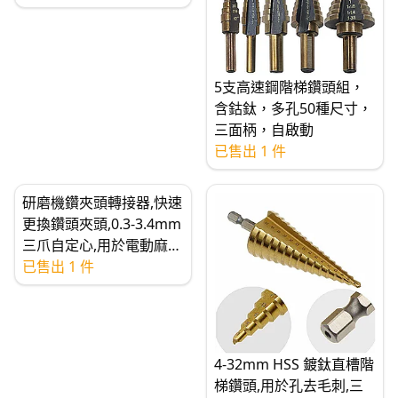
5支高速鋼階梯鑽頭組，
含鈷鈦，多孔50種尺寸，
三面柄，自啟動
已售出 1 件
研磨機鑽夾頭轉接器,快速
更換鑽頭夾頭,0.3-3.4mm
三爪自定心,用於電動麻花
鑽的無鑰匙六角柄
已售出 1 件
4-32mm HSS 鍍鈦直槽階
梯鑽頭,用於孔去毛刺,三