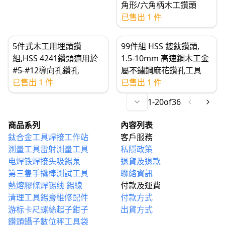
角形/六角柄木工鑽頭
已售出 1 件
5件式木工用埋頭鑽
99件組 HSS 鍍鈦鑽頭,
組,HSS 4241鑽頭適用於
1.5-10mm 高速鋼木工金
#5-#12導向孔鑽孔
屬不鏽鋼麻花鑽孔工具
已售出 1 件
已售出 1 件
1
-
20
of
36
商品系列
內容列表
鈦合金工具
焊接工作站
客戶服務
測量工具
雷射測量工具
私隱政策
电焊铁
焊接头
吸錫泵
退貨及退款
第三隻手
撬棒
測試工具
聯絡資訊
熱熔膠條
焊锡线 錫線
付款及運費
清理工具
錫膏
維修配件
付款方式
游标卡尺
螺絲起子
鉗子
出貨方式
鑽頭
鑷子
數位秤
工具袋