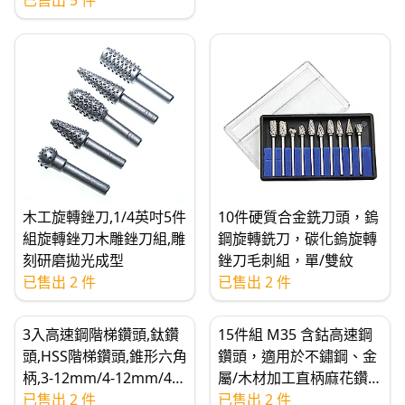
已售出 5 件
木工旋轉銼刀,1/4英吋5件
10件硬質合金銑刀頭，鎢
組旋轉銼刀木雕銼刀組,雕
鋼旋轉銑刀，碳化鎢旋轉
刻研磨拋光成型
銼刀毛刺組，單/雙紋
已售出 2 件
已售出 2 件
3入高速鋼階梯鑽頭,鈦鑽
15件組 M35 含鈷高速鋼
頭,HSS階梯鑽頭,錐形六角
鑽頭，適用於不鏽鋼、金
柄,3-12mm/4-12mm/4-
屬/木材加工直柄麻花鑽頭
20mm
已售出 2 件
組
已售出 2 件