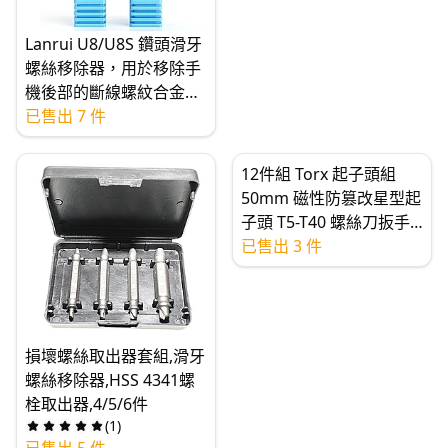
Lanrui U8/U8S 鑽頭滑牙
螺絲移除器，用於移除手
機後部的斷線螺紋合金滑
牙鑽頭移除器
已售出 7 件
12件組 Torx 起子頭組
50mm 磁性防篡改星型起
子頭 T5-T40 螺絲刀扳手
鑽頭組
已售出 3 件
損壞螺絲取出器套組,滑牙
螺絲移除器,HSS 4341螺
栓取出器,4/5/6件
(
1
)