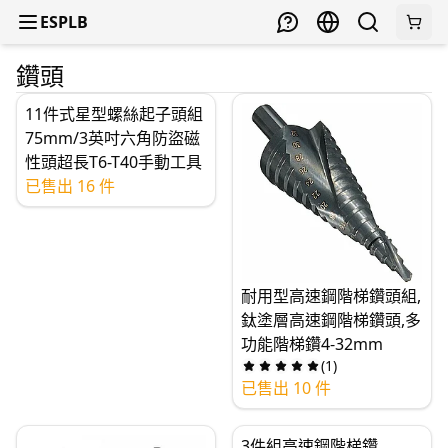
ESPLB
鑽頭
11件式星型螺絲起子頭組
75mm/3英吋六角防盜磁
性頭超長T6-T40手動工具
已售出 16 件
耐用型高速鋼階梯鑽頭組,
鈦塗層高速鋼階梯鑽頭,多
功能階梯鑽4-32mm
(
1
)
已售出 10 件
3件組高速鋼階梯鑽