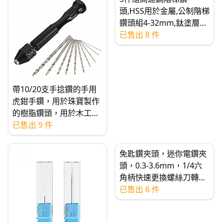
頭,HSS用於金屬,公制階梯
鑽頭組4-32mm,鈦塗層用
於金屬,木材,塑膠
已售出 8 件
帶10/20支手捻鑽的手用
虎鉗手鑽，用於珠寶製作
的樹脂鑽頭，用於木工，
工藝品，PCB愛好的手鑽
已售出 9 件
免匙鑽夾頭，迷你電鑽夾
頭，0.3-3.6mm，1/4六
角柄快速更換螺絲刀轉接
器，鋁合金
已售出 6 件