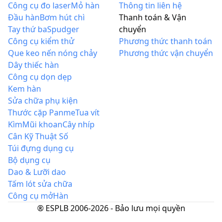
Công cụ đo laser
Mỏ hàn
Thông tin liên hệ
Đầu hàn
Bơm hút chì
Thanh toán & Vận
Tay thứ ba
Spudger
chuyển
Công cụ kiểm thử
Phương thức thanh toán
Que keo nến nóng chảy
Phương thức vận chuyển
Dây thiếc hàn
Công cụ dọn dẹp
Kem hàn
Sửa chữa phụ kiện
Thước cặp Panme
Tua vít
Kìm
Mũi khoan
Cây nhíp
Cân Kỹ Thuật Số
Túi đựng dụng cụ
Bộ dụng cụ
Dao & Lưỡi dao
Tấm lót sửa chữa
Công cụ mở
Hàn
® ESPLB 2006-
2026
-
Bảo lưu mọi quyền