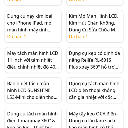
tính bảng
thanh nạy kim loại, bộ
xà beng
Dụng cụ nạy kim loại
Kìm Mở Màn Hình LCD,
cho iPhone iPad, mở
Kìm Hút Chân Không,
màn hình máy tính
Dụng Cụ Sửa Chữa Màn
bảng
Đã bán 1
Hình LCD Điện Thoại Di
Đã bán 1
Động
Máy tách màn hình LCD
Dụng cụ kẹp cố định đa
11 inch với tấm nhiệt
năng Relife RL-601S
điều chỉnh nhiệt độ 40-
Plus xoay 360° hỗ trợ
120℃, thảm silicone 2
tháo màn hình điện
lớp, công cụ sửa chữa
thoại và sửa chữa mặt
Bàn nhiệt tách màn
Dụng cụ tách màn hình
hiệu quả
lưng kính
hình LCD SUNSHINE
LCD điện thoại không
LS3-Mini cho điện thoại
cần gia nhiệt với cốc
di động
hút chịu lực
Dụng cụ tách màn hình
Máy tẩy keo OCA điện -
điện thoại xoay 360° &
Dụng cụ lăn làm sạch
kẹp áp lực - Thiết bị sửa
keo màn hình có thể