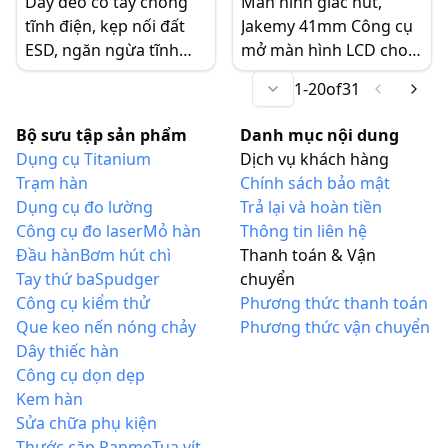
Dây đeo cổ tay chống
Màn hình giác hút,
nhựa/kim loại
tĩnh điện, kẹp nối đất
Jakemy 41mm Công cụ
ESD, ngăn ngừa tĩnh
mở màn hình LCD cho
điện, bảo vệ sửa chữa
máy tính xách tay điện
1
-
20
of
31
thiết bị điện tử nhạy
thoại di động tiện dụng
cảm
Bộ sưu tập sản phẩm
Danh mục nội dung
Dụng cụ Titanium
Dịch vụ khách hàng
Trạm hàn
Chính sách bảo mật
Dụng cụ đo lường
Trả lại và hoàn tiền
Công cụ đo laser
Mỏ hàn
Thông tin liên hệ
Đầu hàn
Bơm hút chì
Thanh toán & Vận
Tay thứ ba
Spudger
chuyển
Công cụ kiểm thử
Phương thức thanh toán
Que keo nến nóng chảy
Phương thức vận chuyển
Dây thiếc hàn
Công cụ dọn dẹp
Kem hàn
Sửa chữa phụ kiện
Thước cặp Panme
Tua vít