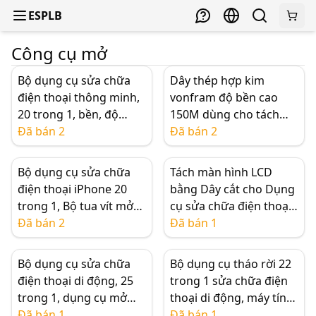
ESPLB
Công cụ mở
Bộ dụng cụ sửa chữa
Dây thép hợp kim
điện thoại thông minh,
vonfram độ bền cao
20 trong 1, bền, độ
150M dùng cho tách
chính xác cao, dễ sử
Đã bán 2
nhiệt màn hình OLED
Đã bán 2
dụng
cong/vỡ, 0.03-0.06mm
Bộ dụng cụ sửa chữa
Tách màn hình LCD
điện thoại iPhone 20
bằng Dây cắt cho Dụng
trong 1, Bộ tua vít mở
cụ sửa chữa điện thoại,
nạy Spudger cho
Đã bán 2
0.06mm/0.08mm/0.1m
Đã bán 1
iPhone 5/5s/6/6s, Máy
m 100m (chiều dài)
tính bảng, PC
Bộ dụng cụ sửa chữa
Bộ dụng cụ tháo rời 22
điện thoại di động, 25
trong 1 sửa chữa điện
trong 1, dụng cụ mở
thoại di động, máy tính
cho điện thoại và máy
Đã bán 1
bảng, tua vít mở, nhíp,
Đã bán 1