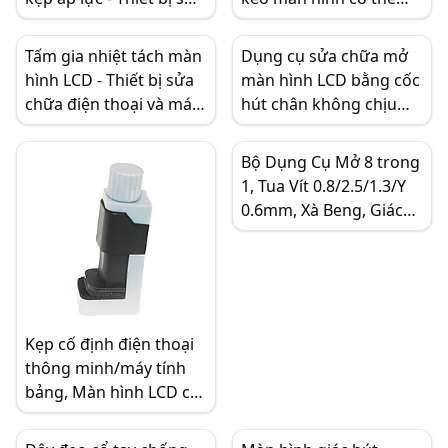
chữa màn hình LCD
sạc lại để sửa chữa điện
không gây hư hại
thoại di động
Tấm gia nhiệt tách màn
Dụng cụ sửa chữa mở
hình LCD - Thiết bị sửa
màn hình LCD bằng cốc
chữa điện thoại và máy
hút chân không chịu
tính bảng chuyên
lực đa năng - 5.5cm
nghiệp, Công cụ tháo
(2.2in) - cho iPhone &
Bộ Dụng Cụ Mở 8 trong
màn hình CP10
iPad
1, Tua Vít 0.8/2.5/1.3/Y
0.6mm, Xà Beng, Giác
Hút - Bộ Tháo Rắp &
Sửa Chữa cho Điện
Thoại Di Động & Máy
Tính Xách Tay
Kẹp cố định điện thoại
thông minh/máy tính
bảng, Màn hình LCD có
thể điều chỉnh, Kẹp
màn hình bằng