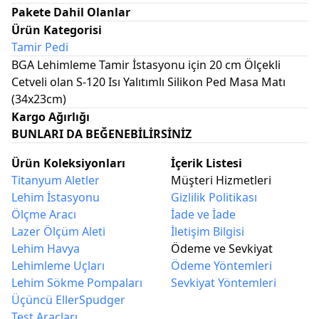
Pakete Dahil Olanlar
Ürün Kategorisi
Tamir Pedi
BGA Lehimleme Tamir İstasyonu için 20 cm Ölçekli
Cetveli olan S-120 Isı Yalıtımlı Silikon Ped Masa Matı
(34x23cm)
Kargo Ağırlığı
BUNLARI DA BEĞENEBILIRSINIZ
Ürün Koleksiyonları
İçerik Listesi
Titanyum Aletler
Müşteri Hizmetleri
Lehim İstasyonu
Gizlilik Politikası
Ölçme Aracı
İade ve İade
Lazer Ölçüm Aleti
İletişim Bilgisi
Lehim Havya
Ödeme ve Sevkiyat
Lehimleme Uçları
Ödeme Yöntemleri
Lehim Sökme Pompaları
Sevkiyat Yöntemleri
Üçüncü Eller
Spudger
Test Araçları