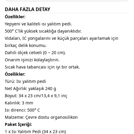
DAHA FAZLA DETAY
Özellikler:
Yepyeni ve kaliteli ısı yalıtım pedi.
500° C'lik yüksek sıcaklığa dayanıklıdır.
Vidaları, IC yongalarını ve küçük parçaları ayarlamak için
birkaç delik konumu.
Dahili ölçek cetveli (0 ~ 20 cm).
Onarım işinizi kolaylaştırın.
Sıcak hava tabancası için iyi bir ortak.
Özellikler:
Türü: Isı yalıtım pedi
Net Ağırlık: yaklaşık 240 g
Boyut: 34 x 23 cm/13,4 x 9,1 inç
Kalınlık: 3 mm
Isı direnci: 500° C
Malzeme: Çevre dostu organosilikon
Paket İçeriği:
1 x Isı Yalıtım Pedi (34 x 23 cm)