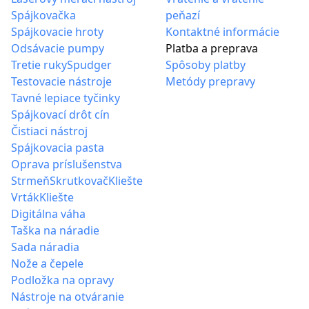
Spájkovačka
peňazí
Spájkovacie hroty
Kontaktné informácie
Odsávacie pumpy
Platba a preprava
Tretie ruky
Spudger
Spôsoby platby
Testovacie nástroje
Metódy prepravy
Tavné lepiace tyčinky
Spájkovací drôt cín
Čistiaci nástroj
Spájkovacia pasta
Oprava príslušenstva
Strmeň
Skrutkovač
Kliešte
Vrták
Kliešte
Digitálna váha
Taška na náradie
Sada náradia
Nože a čepele
Podložka na opravy
Nástroje na otváranie