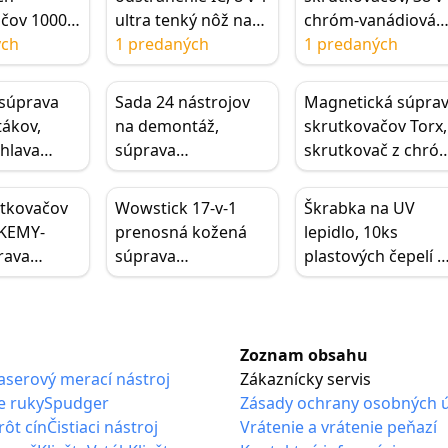
ačov 1000
ultra tenký nôž na
chróm-vanádiová
 bitov
ých
IC CPU, demontáž
1 predaných
súprava
1 predaných
magnetický
základnej dosky,
skrutkovačov na
č Torx,
čistič UV lepidla,
opravu telefónov a
 súprava
Sada 24 nástrojov
Magnetická súpra
álna
odstraňovač,
notebookov
tákov,
na demontáž,
skrutkovačov Torx,
lochých
oprava
 hlava
súprava
skrutkovač z chró
čov CR-V
ča,
skrutkovačov na
vanádiovej ocele, 5
kčná
opravu otvárania
v 1 presná súprava
utkovačov
Wowstick 17-v-1
Škrabka na UV
áradia na
telefónov pre
na opravu
AKEMY-
prenosná kožená
lepidlo, 10ks
ysoká
iPhone iPad Tablet
rava
súprava
plastových čepelí 
Laptop
h
náradia,obsahuje
čistenie LCD OCA 
ačov
páčidlo,kefu,flexibil
lepidla a zvyškov
170 pre
nú predlžovaciu tyč
nálepiek na
hodinky,
a remienok na
mobilných
Zoznam obsahu
 smartfóny
zápästie pre
telefónoch a
aserový merací nástroj
Zákaznícky servis
telefóny,hodinky a
tabletoch
e ruky
Spudger
Zásady ochrany osobných 
opravy v
rôt cín
Čistiaci nástroj
Vrátenie a vrátenie peňazí
domácnosti