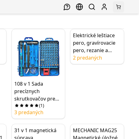
Elektrické leštiace
pero, gravírovacie
pero, rezanie a
leštenie základnej
2 predaných
dosky IC CPU, 3-
rýchlostné
108 v 1 Sada
precíznych
skrutkovačov pre
(
1
)
elektroniku,
3 predaných
multifunkčný
rozoberateľný
skrutkovač
31 v 1 magnetická
MECHANIC MAG25
 1
súprava
Magnetické úložné