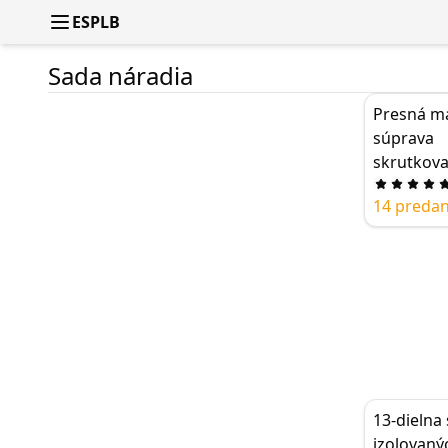
ESPLB
Sada náradia
Presná m
súprava
skrutkov
Phillips n
14 preda
súprava
skrutkov
JAKEMY 14
univerzál
skrutkova
hlavou Phi
obsahuje
šesťhrann
V
13-dielna
izolovaný