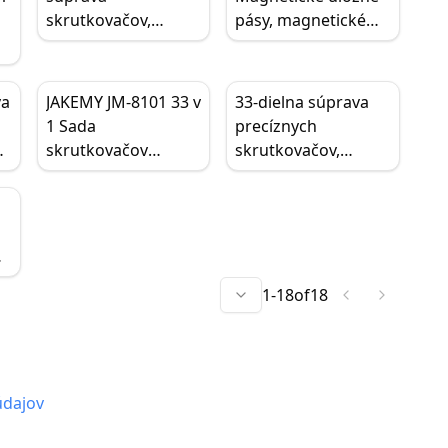
skrutkovačov,
pásy, magnetické
hliníková súprava
pásy na náradie,
presných
super tyčový
skrutkovačov z
absorpčný držiak na
va
JAKEMY JM-8101 33 v
33-dielna súprava
legovanej ocele S2,
náradie na opravu
1 Sada
precíznych
súprava pre
mobilných
m-
skrutkovačov
skrutkovačov,
domácnosť, sklo,
telefónov, úložisko
3
Rozobratý nástroj
súprava
hodinky, šesťhranný
kovového náradia
obsahuje 20 typov
skrutkovačov
skrutkovač Torx
skrutkových hláv a
Jakemy, JM-8160, CR-
EDC
jednu protišmykovú
V, magnetická
na
rukoväť
protišmyková
UV
rukoväť, oprava
1
-
18
of
18
smartfónov
údajov