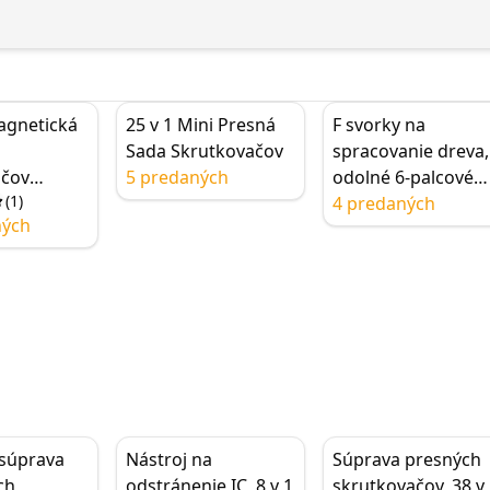
agnetická
25 v 1 Mini Presná
F svorky na
Sada Skrutkovačov
spracovanie dreva,
ačov
5 predaných
odolné 6-palcové
(
1
)
a opravu,
rýchloupínacie
4 predaných
ných
svorky typu F
ačov
5 v 1,
na súprava
čov s
llips,
é bity CR-
 súprava
Nástroj na
Súprava presných
ch
odstránenie IC, 8 v 1
skrutkovačov, 38 v