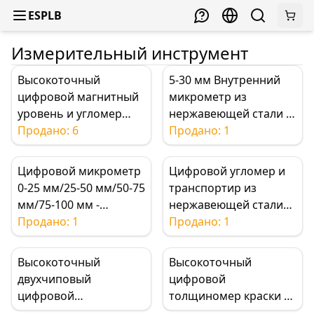
ESPLB
Измерительный инструмент
Высокоточный
5-30 мм Внутренний
цифровой магнитный
микрометр из
уровень и угломер
нержавеющей стали –
(300 мм - 600 мм)
Продано: 6
Высокоточный
Продано: 1
инструмент для
измерения
Цифровой микрометр
Цифровой угломер и
внутреннего диаметра
0-25 мм/25-50 мм/50-75
транспортир из
для
мм/75-100 мм -
нержавеющей стали
машиностроителей и
высокоточный
Продано: 1
(200мм/300мм) –
Продано: 1
любителей DIY
электронный
высокоточный
толщиномер 0,001 мм
измерительный
Высокоточный
Высокоточный
с большим ЖК-
инструмент 2-в-1 360°
двухчиповый
цифровой
дисплеем и защитой
с ЖК-дисплеем для
цифровой
толщиномер краски —
IP65
деревообработки и
толщиномер 0-12,7 мм
автомобильный