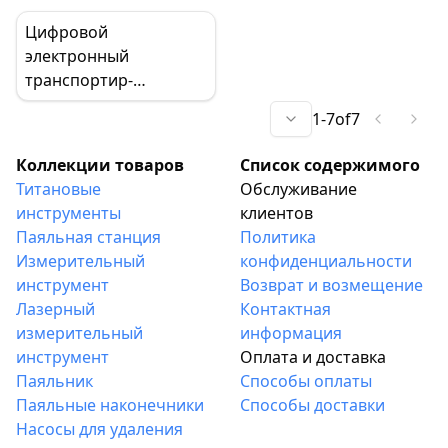
DIY
для ювелирных
измеритель толщины
Цифровой
изделий и жемчуга
покрытия для
электронный
проверки
транспортир-
подержанных
инклинометр,
автомобилей,
1
-
7
of
7
универсальный
подложек Fe/NFe и
угломер
Коллекции товаров
Список содержимого
оцинкованного слоя
Титановые
Обслуживание
инструменты
клиентов
Паяльная станция
Политика
Измерительный
конфиденциальности
инструмент
Возврат и возмещение
Лазерный
Контактная
измерительный
информация
инструмент
Оплата и доставка
Паяльник
Способы оплаты
Паяльные наконечники
Способы доставки
Насосы для удаления