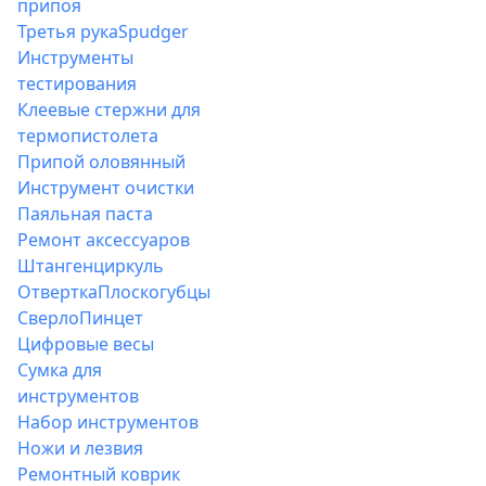
припоя
Третья рука
Spudger
Инструменты
тестирования
Клеевые стержни для
термопистолета
Припой оловянный
Инструмент очистки
Паяльная паста
Ремонт аксессуаров
Штангенциркуль
Отвертка
Плоскогубцы
Сверло
Пинцет
Цифровые весы
Сумка для
инструментов
Набор инструментов
Ножи и лезвия
Ремонтный коврик