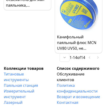
паяльника,
высококачественная
паяльная паста
Канифольный
паяльный флюс MCN
UV80 UV50, не
требующая очистки
1
-
14
of
14
паяльная паста для
печатных плат BGA
Коллекции товаров
Список содержимого
PGA SMD
Титановые
Обслуживание
инструменты
клиентов
Паяльная станция
Политика
Измерительный
конфиденциальности
инструмент
Возврат и возмещение
Лазерный
Контактная