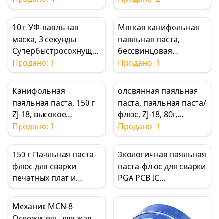
печатных плат/BGA
10 г УФ-паяльная
Мягкая канифольная
маска, 3 секунды
паяльная паста,
Супербыстросохнущая
бессвинцовая
УФ-защита для
Продано: 1
паяльная паста,
Продано: 1
печатной платы,
экологически чистый
гибкий кабель
паяльный флюс для
Канифольная
оловянная паяльная
телефона,
PGA, печатных плат,
паяльная паста, 150 г
паста, паяльная паста/
стабилизация
сварки деталей IC,
ZJ-18, высокое
флюс, ZJ-18, 80г,
перемычек
низкий остаток,
качество, отсутствие
Продано: 1
высокое качество, без
Продано: 1
нетоксичный
коррозии, гладкая
коррозии
сварочная
150 г Паяльная паста-
Экологичная паяльная
поверхность
флюс для сварки
паста-флюс для сварки
печатных плат и
PGA PCB IC
микросхем
компонентов
Механик MCN-8
Освежитель для жал