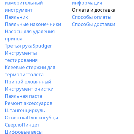
измерительный
информация
инструмент
Оплата и доставка
Паяльник
Способы оплаты
Паяльные наконечники
Способы доставки
Насосы для удаления
припоя
Третья рука
Spudger
Инструменты
тестирования
Клеевые стержни для
термопистолета
Припой оловянный
Инструмент очистки
Паяльная паста
Ремонт аксессуаров
Штангенциркуль
Отвертка
Плоскогубцы
Сверло
Пинцет
Цифровые весы