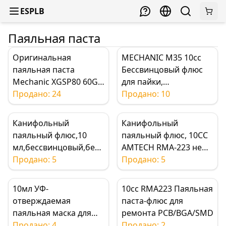
ESPLB
Паяльная паста
Оригинальная
MECHANIC M35 10cc
паяльная паста
Бессвинцовый флюс
Mechanic XGSP80 60G,
для пайки,
температура
Продано: 24
прозрачный паяльный
Продано: 10
плавления 183℃,
шприц, ремонт
флюс-паста для пайки
материнской платы
Канифольный
Канифольный
для ремонта чипов
мобильного телефона
паяльный флюс,10
паяльный флюс, 10CC
PCB SMD SMT
мл,бессвинцовый,безг
AMTECH RMA-223 не
алогенный,не
Продано: 5
требующий очистки
Продано: 5
требующий
BGA PCB Флюс-паста,
очистки,для
высокая вязкость для
10мл УФ-
10cc RMA223 Паяльная
PCB,BGA,ремонта
переделки чипов
отверждаемая
паста-флюс для
чипов
паяльная маска для
ремонта PCB/BGA/SMD
изоляции и защиты
Продано: 4
Продано: 2