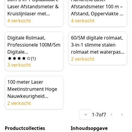
Laser Afstandsmeter &
Afstandsmeter 100 m –
Kruislijnlaser met
Afstand, Oppervlakte &
Hoeksensor – Hoge
4 verkocht
Volume voor Thuis &
4 verkocht
Precisie (±2 mm) voor
Doe-het-zelf
Doe-het-zelf
Digitale Rolmaat,
60/5M digitale rolmaat,
Professionele 100M/5m
3-in-1 slimme stalen
Digitale
rolmaat met waterpas
(
1
)
Laserafstandsmeter
lasermeetlint, LCD-
2 verkocht
3 verkocht
met High-definition
scherm en duidelijke
Digitaal Display,
meetgegevens
Automatische
100 meter Laser
Vergrendeling, Array
Meetinstrument Hoge
Opslag en Magnetische
Nauwkeurigheid
Haak Ontwerp Functie
Compact met Groter
2 verkocht
LCD Scherm met
1
-
7
of
7
Achtergrondverlichting
Ft/m/in Schakelaar 2
Productcollecties
Inhoudsopgave
Waterpassen