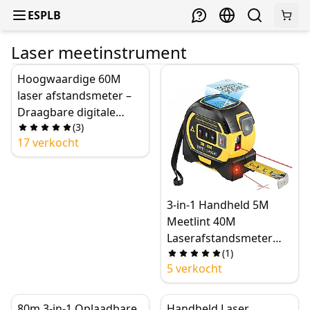
ESPLB
Laser meetinstrument
Hoogwaardige 60M
laser afstandsmeter –
Draagbare digitale
(
3
)
afstandsmeter voor
17 verkocht
afstands-, oppervlakte-,
volume- en gebogen
oppervlaktemeting,
IPX54 robuust ontwerp
3-in-1 Handheld 5M
Meetlint 40M
Laserafstandsmeter
(
1
)
met Britse en Metrische
5 verkocht
Eenheid
80m 3-in-1 Oplaadbare
Handheld Laser