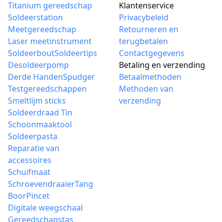
Titanium gereedschap
Klantenservice
Soldeerstation
Privacybeleid
Meetgereedschap
Retourneren en
Laser meetinstrument
terugbetalen
Soldeerbout
Soldeertips
Contactgegevens
Desoldeerpomp
Betaling en verzending
Derde Handen
Spudger
Betaalmethoden
Testgereedschappen
Methoden van
Smeltlijm sticks
verzending
Soldeerdraad Tin
Schoonmaaktool
Soldeerpasta
Reparatie van
accessoires
Schuifmaat
Schroevendraaier
Tang
Boor
Pincet
Digitale weegschaal
Gereedschapstas