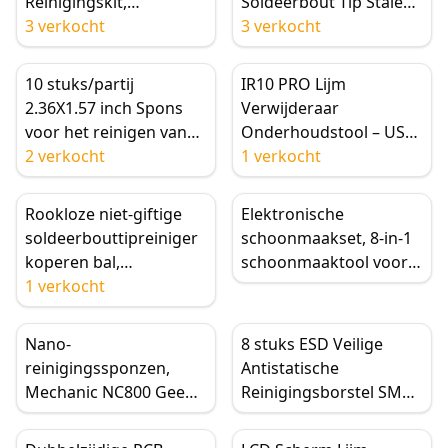
Reinigingskit,
Soldeerbout Tip Stalen
Reinigingsborstelkit
3 verkocht
Sponsbal
3 verkocht
voor Airpods, Camera,
Reinigingsaccessoires
Laptop
10 stuks/partij
IR10 PRO Lijm
2.36X1.57 inch Spons
Verwijderaar
voor het reinigen van
Onderhoudstool – USB
soldeerboutpunten
2 verkocht
Elektrische Reiniger
1 verkocht
Rookloze niet-giftige
Elektronische
soldeerbouttipreiniger
schoonmaakset, 8-in-1
koperen bal,
schoonmaaktool voor
laspuntreinigingstool,
1 verkocht
toetsenbord, mobiel,
20g 30g
AirPods, camera,
laptop, scherm,
Nano-
8 stuks ESD Veilige
verwijdert olie,
reinigingssponzen,
Antistatische
vingerafdrukken
Mechanic NC800 Geen
Reinigingsborstel SMD
Residu, Katoen met
Set voor Elektronisch
Hoge Dichtheid voor
Moederbord PCB