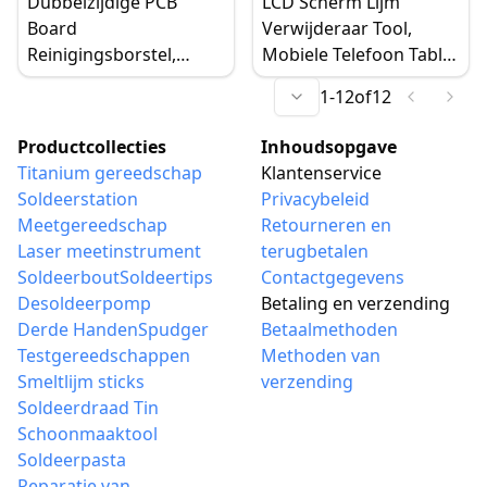
Dubbelzijdige PCB
LCD Scherm Lijm
Precisie
Keyboard Computer
Board
Verwijderaar Tool,
Telefoonreparatie,
Reinigingsborstel,
Mobiele Telefoon Tablet
Multifunctionele
Antistatische IC Chip
Adhesive Reparatie
Reiniging
1
-
12
of
12
Borstel voor
Schraper, Professionele
Moederbord
Handgereedschap Set
Productcollecties
Inhoudsopgave
Bewerking,
Titanium gereedschap
Klantenservice
Computer/Mobiele
Soldeerstation
Privacybeleid
Stofreiniging
Meetgereedschap
Retourneren en
Laser meetinstrument
terugbetalen
Soldeerbout
Soldeertips
Contactgegevens
Desoldeerpomp
Betaling en verzending
Derde Handen
Spudger
Betaalmethoden
Testgereedschappen
Methoden van
Smeltlijm sticks
verzending
Soldeerdraad Tin
Schoonmaaktool
Soldeerpasta
Reparatie van