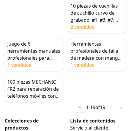
10 piezas de cuchillas
de cuchillo curvo de
grabado: #1, #3, #7,
#16, #12, #4, #11, #A16.
2 vendidos
Cuchillas de repuesto
de acero inoxidable
Juego de 6
Herramientas
para cuchillos
herramientas manuales
profesionales de talla
artesanales de talla de
profesionales para
de madera con mango
madera
tallar madera,
1 vendidos
de madera 9x, juego de
1 vendidos
herramientas de
cinceles para madera,
carpintería artesanal,
herramientas para
100 piezas MECHANIC
acero de alto carbono,
talladores de madera
FR2 para reparación de
para principiantes
para artesanía de
teléfonos móviles con
carpintería
hoja de doble cara de
1
-
19
of
19
alta resistencia,
herramienta raspadora
Colecciones de
Lista de contenidos
de limpieza y
productos
Servicio al cliente