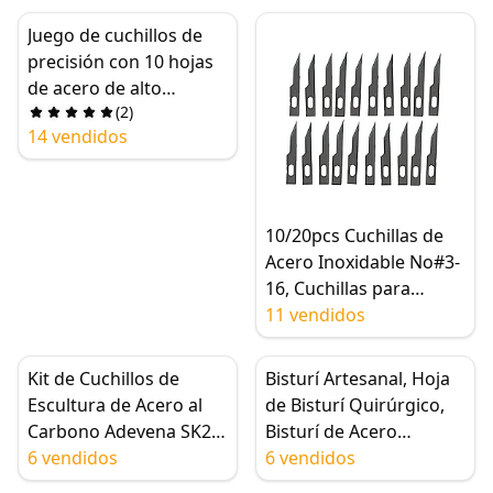
11, para Tallado, PCB,
Reparación de
Juego de cuchillos de
Teléfonos Móviles
precisión con 10 hojas
de acero de alto
(
2
)
carbono - Kit de
14 vendidos
cuchillos para
manualidades para
arte, modelado de
arquitectura y álbumes
10/20pcs Cuchillas de
de recortes
Acero Inoxidable No#3-
16, Cuchillas para
Cuchillos Artesanales
11 vendidos
para Tallado/Grabado
de Metal/Madera,
Kit de Cuchillos de
Bisturí Artesanal, Hoja
Reemplazo de Bisturí
Escultura de Acero al
de Bisturí Quirúrgico,
Artesanal
Carbono Adevena SK2,
Bisturí de Acero
Juego de Cinceles
6 vendidos
Inoxidable, 10 Pzs #11
6 vendidos
Profesionales para
Hojas Metálicas