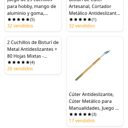
de PCB, juego de
para hobby, mango de
Artesanal, Cortador
cuchillos de bisturí
aluminio y goma,
Metálico Antideslizante,
(
5
)
(
1
)
grabado, manualidades
Grabado, 6 Cuchillas,
32 vendidos
32 vendidos
en madera, cuchillas de
Herramientas
acero al carbono
Manuales para
duraderas, estuche de
Reparación de PCB de
2 Cuchillos de Bisturí de
almacenamiento
Teléfonos Móviles y
Metal Antideslizantes +
Portátiles
80 Hojas Mixtas -
(
4
)
Grabado, Bricolaje,
26 vendidos
Manualidades,
Pasatiempos, Escultura
Cúter Antideslizante,
Cúter Metálico para
Manualidades, Juego de
(
3
)
Cúter de Bisturí
17 vendidos
Colorido con Hojas N°