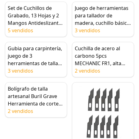
Tallar Madera, Juego de
Antideslizantes
Set de Cuchillos de
Juego de herramientas
Cinceles para Madera
Grabado, 13 Hojas y 2
para tallador de
para Principiantes,
Mangos Antideslizantes
madera, cuchillo básico
Juego de Cinceles para
para Madera, Papel y
5 vendidos
para tallar madera con
3 vendidos
Tallar de 12 Piezas
Manualidades DIY
10 hojas SK5
Gubia para carpintería,
Cuchilla de acero al
juego de 3
carbono 5pcs
herramientas de talla
MECHANIC FR1, alta
de madera SK5, talla a
3 vendidos
tenacidad para teléfono
2 vendidos
mano para
móvil LCD, marco de
principiantes y expertos
pantalla, pegamento
Bolígrafo de talla
OCA, removedor de
artesanal Buril Grave
película polarizadora,
Herramienta de corte
herramientas de
DIY con 5 hojas de
2 vendidos
limpieza
repuesto