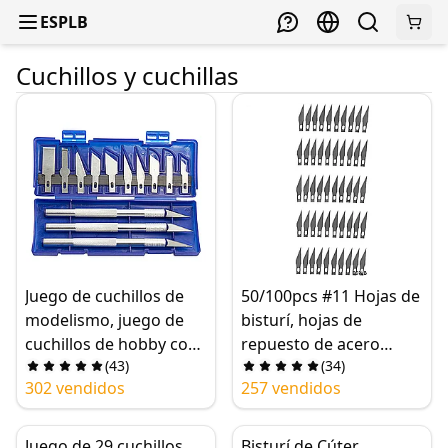
ESPLB
Cuchillos y cuchillas
Juego de cuchillos de
50/100pcs #11 Hojas de
modelismo, juego de
bisturí, hojas de
cuchillos de hobby con
repuesto de acero
(
43
)
(
34
)
cuchillas, cuchillo de
inoxidable para
302 vendidos
257 vendidos
manualidades de
manualidades/tallado
precisión, juego de
de madera
cuchillos de reparación
Juego de 29 cuchillos
Bisturí de Cúter