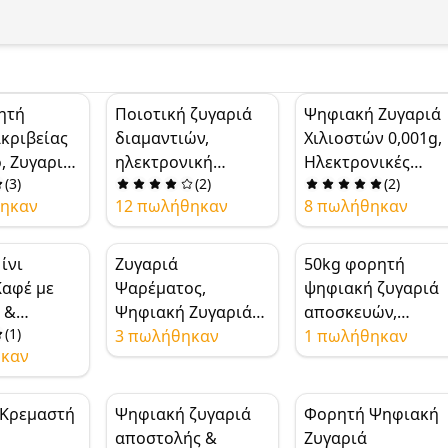
ητή
Ποιοτική ζυγαριά
Ψηφιακή Ζυγαριά
ακριβείας
διαμαντιών,
Χιλιοστών 0,001g,
, Ζυγαριά
ηλεκτρονική
Ηλεκτρονικές
(
3
)
(
2
)
(
2
)
ων,
ζυγαριά
Ψηφιακές Ζυγαριέ
θηκαν
12 πωλήθηκαν
8 πωλήθηκαν
D,
κοσμημάτων, μίνι
με Οθόνη LCD,
 μέτρησης
ψηφιακή ζυγαριά
Επαγγελματική
ών και
ακριβείας 500g x
Ζυγαριά Χιλιοστών
ίνι
Ζυγαριά
50kg φορητή
ων 300g x
0.1g, 200g x 0.01g
Ζυγαριά Τσέπης,
Καφέ με
Ψαρέματος,
ψηφιακή ζυγαριά
Ζυγαριά
 &
Ψηφιακή Ζυγαριά
αποσκευών,
Εργαστηρίου,
(
1
)
ούθηση
Ψαρέματος,
3 πωλήθηκαν
φορητή
1 πωλήθηκαν
Ζυγαριά Χρυσού,
ηκαν
1g Υψηλής
Ζυγαριές
ηλεκτρονική
Ζυγαριά Γραμμάτ
ς Ζυγαριά
Ψαρέματος,
ζυγαριά
& Pour-
WeiHeng WH-A01L
αποσκευών,
Κρεμαστή
Ψηφιακή ζυγαριά
Φορητή Ψηφιακή
40kg Φορητή
ηλεκτρονική
αποστολής &
Ζυγαριά