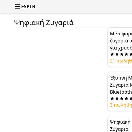
ESPLB
Ψηφιακή Ζυγαριά
Μίνι φορ
ζυγαριά 
για χρυσό
κοσμημάτ
21 πωλή
Οθόνη LC
Εργαλείο
διαμαντι
Έξυπνη Μ
νομισμάτ
Ζυγαριά 
0.01g
Bluetooth
Παρακολ
3 πωλήθ
Ροής – 0.
Ακρίβεια
Espresso 
Ψηφιακή 
Over
Ζυγαριά