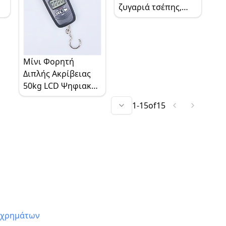
με οπίσθιο
ζυγαριά τσέπης,
φωτισμό, κλείδωμα
45Kg υψηλής
βάρους
ακρίβειας με LCD
,
Μίνι Φορητή
Διπλής Ακρίβειας
50kg LCD Ψηφιακή
Ζυγαριά Άγκιστρο
1
-
15
of
15
Ψαρέματος
Αποσκευών Τσέπης
Ηλεκτρονική
Ζυγαριά Βάρους
 χρημάτων