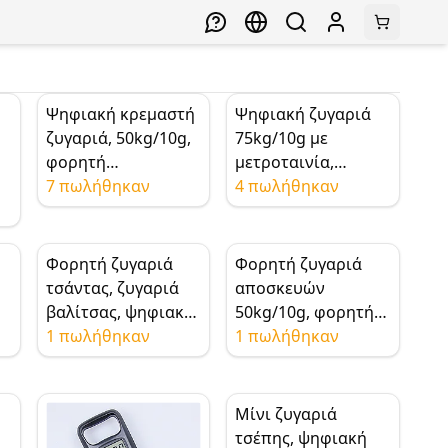
Ψηφιακή κρεμαστή
Ψηφιακή ζυγαριά
ζυγαριά, 50kg/10g,
75kg/10g με
φορητή
μετροταινία,
ς
ηλεκτρονική
7 πωλήθηκαν
οπίσθιο φωτισμό,
4 πωλήθηκαν
ζυγαριά με γάντζο,
άγκιστρο και
για ψάρεμα,
χάρακα 1M
,
οικιακή χρήση,
Φορητή ζυγαριά
Φορητή ζυγαριά
εξωτερικούς
τσάντας, ζυγαριά
αποσκευών
χώρους, ζύγιση
βαλίτσας, ψηφιακή
50kg/10g, φορητή
αποσκευών
ζυγαριά
1 πωλήθηκαν
ψηφιακή ζυγαριά
1 πωλήθηκαν
αποσκευών
αποσκευών,
ων
44kg/10g με
ζυγαριά τσάντας,
θερμόμετρο
ζυγαριά βαλίτσας,
Μίνι ζυγαριά
πράσινη οθόνη LCD
τσέπης, ψηφιακή