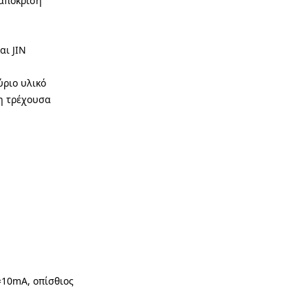
 απόκριση
αι JIN
ύριο υλικό
 η τρέχουσα
=10mA, οπίσθιος