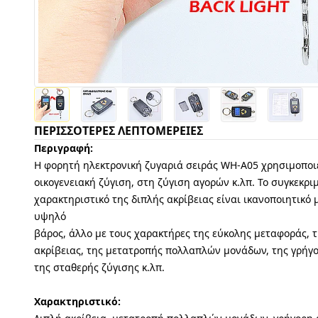
ΠΕΡΙΣΣΌΤΕΡΕΣ ΛΕΠΤΟΜΈΡΕΙΕΣ
Περιγραφή:
Η φορητή ηλεκτρονική ζυγαριά σειράς WH-A05 χρησιμοποι
οικογενειακή ζύγιση, στη ζύγιση αγορών κ.λπ. Το συγκεκρι
χαρακτηριστικό της διπλής ακρίβειας είναι ικανοποιητικό 
υψηλό
βάρος, άλλο με τους χαρακτήρες της εύκολης μεταφοράς, 
ακρίβειας, της μετατροπής πολλαπλών μονάδων, της γρήγ
της σταθερής ζύγισης κ.λπ.
Χαρακτηριστικό: