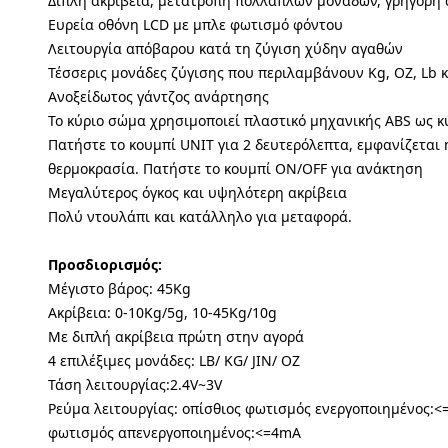
Διπλή ακρίβεια, μετατροπή πολλαπλών μονάδων, γρήγορη
Ευρεία οθόνη LCD με μπλε φωτισμό φόντου
Λειτουργία απόβαρου κατά τη ζύγιση χύδην αγαθών
Τέσσερις μονάδες ζύγισης που περιλαμβάνουν Kg, OZ, Lb κ
Ανοξείδωτος γάντζος ανάρτησης
Το κύριο σώμα χρησιμοποιεί πλαστικό μηχανικής ABS ως κ
Πατήστε το κουμπί UNIT για 2 δευτερόλεπτα, εμφανίζεται
θερμοκρασία. Πατήστε το κουμπί ON/OFF για ανάκτηση
Μεγαλύτερος όγκος και υψηλότερη ακρίβεια
Πολύ ντουλάπι και κατάλληλο για μεταφορά.
Προσδιορισμός:
Μέγιστο βάρος: 45Kg
Ακρίβεια: 0-10Kg/5g, 10-45Kg/10g
Με διπλή ακρίβεια πρώτη στην αγορά
4 επιλέξιμες μονάδες: LB/ KG/ JIN/ OZ
Τάση λειτουργίας:2.4V~3V
Ρεύμα λειτουργίας: οπίσθιος φωτισμός ενεργοποιημένος:<
φωτισμός απενεργοποιημένος:<=4mA