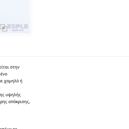
είται στην
μένο
με χαμηλό ή
της υψηλής
ορης απόκρισης,