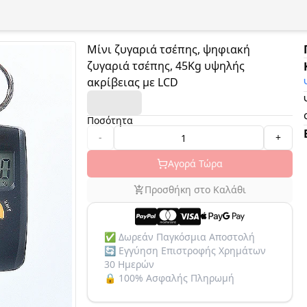
Μίνι ζυγαριά τσέπης, ψηφιακή
ζυγαριά τσέπης, 45Kg υψηλής
ακρίβειας με LCD
Ποσότητα
-
+
Αγορά Τώρα
Προσθήκη στο Καλάθι
✅
Δωρεάν Παγκόσμια Αποστολή
🔄
Εγγύηση Επιστροφής Χρημάτων
30 Ημερών
🔒
100% Ασφαλής Πληρωμή