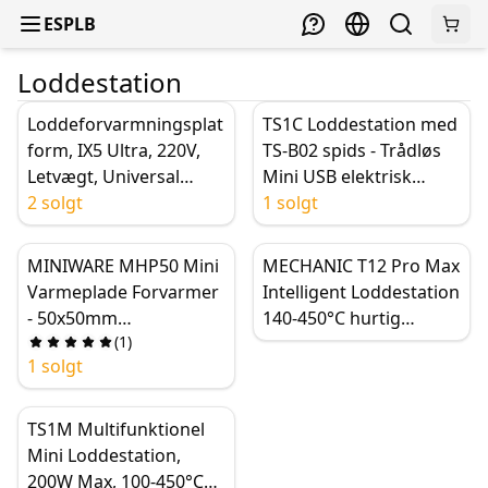
ESPLB
Loddestation
Loddeforvarmningsplat
TS1C Loddestation med
form, IX5 Ultra, 220V,
TS-B02 spids - Trådløs
Letvægt, Universal
Mini USB elektrisk
Bundkortreparation,
2 solgt
loddekolbe, Digital
1 solgt
med Klemme
display, Kondensator
drevet til efterarbejde
MINIWARE MHP50 Mini
MECHANIC T12 Pro Max
Varmeplade Forvarmer
Intelligent Loddestation
- 50x50mm
140-450°C hurtig
(
1
)
Opvarmningsområde,
opvarmning T12-
1 solgt
350℃ Intelligent
håndtag automatisk
Temperatur Kontrol
dvaletilstand til
Værktøj
reparation af
TS1M Multifunktionel
mobiltelefon-bundkort
Mini Loddestation,
200W Max, 100-450°C