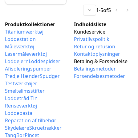
Justerbar, USB-C & DC
1
-
5
of
5
Interface, Bærbar &
Kompakt, PID Kontrol -
Produktkollektioner
Indholdsliste
Professionelt
Titaniumværktøj
Kundeservice
Elektronikværktøjssæt
Loddestation
Privatlivspolitik
Måleværktøj
Retur og refusion
Lasermåleværktøj
Kontaktoplysninger
Loddejern
Loddespidser
Betaling & Forsendelse
Afisoleringspumper
Betalingsmetoder
Tredje Hænder
Spudger
Forsendelsesmetoder
Testværktøjer
Smeltelimsstifter
Loddetråd Tin
Renseværktøj
Loddepasta
Reparation af tilbehør
Skydelære
Skruetrækker
Tang
Bor
Pincet