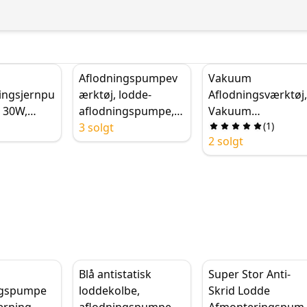
Aflodningspumpev
Vakuum
ingsjernpu
ærktøj, lodde-
Aflodningsværktøj
 30W,
aflodningspumpe,
Vakuum
(
1
)
nvendelig
150 mm
3 solgt
Aflodningspistol,
2 solgt
sølvaluminium med
Kraftig
ingspump
ekstra 50 mm
Aflodningspumpe,
l
silikonedyse, stærk
Suge Tin
ktøj
sugeevne,
Loddesuger Pen,
antistatisk
Hånd Lodde Jern
Fjernelse
Blå antistatisk
Super Stor Anti-
ingspumpe
loddekolbe,
Skrid Lodde
jerning,
aflodningspumpe,
Afmonteringspum