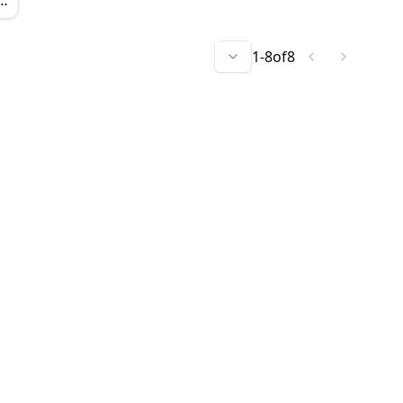
p
1
-
8
of
8