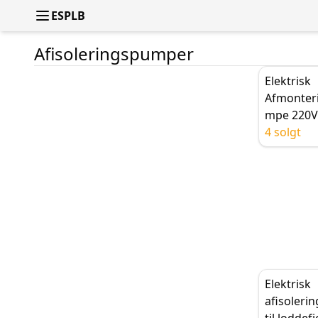
ESPLB
Afisoleringspumper
Elektrisk
Afmonter
mpe 220V
Dobbelta
4 solgt
Elektrisk
Afmonter
e Suger ti
Svejsevær
Elektrisk
afisoler
til loddef