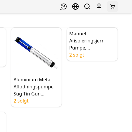
Manuel
,
Afisoleringsjern
Pumpe,
Afisoleringspumpep
2 solgt
istol Loddekolbe,
Elektronisk
Komponent
Aluminium Metal
Håndværktøj
Aflodningspumpe
Sug Tin Gun
Lodning Sugekop
2 solgt
Pen Fjern Vakuum
Loddekolbe
Afmonter Hånd
Svejseværktøj
p