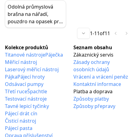
tkanina, multifunkční
opasek z tkaniny 600D
Odolná průmyslová
úložiště pro šrouby,
brašna na nářadí,
rybaření, líčení
pouzdro na opasek pro
elektrikáře,
1
-
11
of
11
multifunkční vodotěsná
brašna na nářadí s
Kolekce produktů
Seznam obsahu
poutkem na vrtačku
Titanové nástroje
Páječka
Zákaznický servis
pro klíče
Měřicí nástroj
Zásady ochrany
Laserový měřicí nástroj
osobních údajů
Pájka
Pájecí hroty
Vrácení a vrácení peněz
Odsávací pumpy
Kontaktní informace
Třetí ruce
Špachtle
Platba a doprava
Testovací nástroje
Způsoby platby
Tavné lepicí tyčinky
Způsoby přepravy
Pájecí drát cín
Čisticí nástroj
Pájecí pasta
Oprava příslušenství