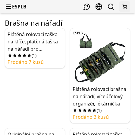
ESPLB
Brašna na nářadí
Plátěná rolovací taška
na klíče, plátěná taška
na nářadí pro
(
1
)
elektrikáře, velký
Prodáno 7 kusů
voděodolný rolovací
organizér s 22 kapsami
Plátěná rolovací brašna
na nářadí, víceúčelový
organizér, lékárnička
(
1
)
Prodáno 3 kusů
Originální brašna na
Plátěná rolovací taška