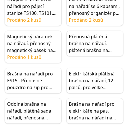
nářadí pro pájecí
na nářadí se 6 kapsami,
stanice TS100, TS101,
přenosný organizér pro
TS80P a elektrické
Prodáno 2 kusů
dřevorubce, elektrikáře,
Prodáno 2 kusů
šroubováky ES120,
mechaniky
ES121 - přenosný
Magnetický náramek
Přenosná plátěná
úložný organizér s
na nářadí, přenosný
brašna na nářadí,
pouzdrem na zip
magnetický pásek na
plátěná brašna na
zápěstí, držák
Prodáno 1 kusů
nářadí pro elektrikáře,
šroubovacích bitů pro
multifunkční organizér
elektrikáře
s 10 kapsami na pinzety
Brašna na nářadí pro
Elektrikářská plátěná
a šroubováky
ES15 - Přenosné
brašna na nářadí, 12
pouzdro na zip pro
palců, pro velké
elektrický šroubovák
zatížení, Sada nářadí,
Ramenní popruh
Odolná brašna na
Brašna na nářadí pro
nářadí, plátěná sada
elektrikáře na pas,
nářadí, přenosná
brašna na nářadí na
voděodolná oxfordská
pas, 9 v 1 pouzdro na