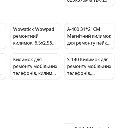
гвинтів
Wowstick Wowpad
A-400 31*21CM
ремонтний
Магнітний килимок
килимок, 6.5x2.56
для ремонту пайки,
дюйма, подвійний
термостійкий
магнітний килимок
силікон, ремонт
Килимок для
S-140 Килимок для
для гвинтів, для
електроніки
ремонту мобільних
ремонту мобільних
1FS, 1P+, 1F+
D
телефонів, килимок
телефонів,
Ремонт телефону
для паяння,
магнітний килимок
термостійкий
для ремонту
силіконовий
телефонів,
килимок для
силіконовий
на
паяння S-110,
килимок для
робочий килимок
ремонту мобільних
для ремонтної
телефонів,
станції BGA
термостійка