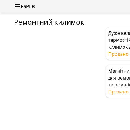
ESPLB
Ремонтний килимок
Дуже вел
термості
килимок 
паяння 7
Продано 
чистий
силіконо
Магнітни
ізоляцій
для ремо
килимок 
телефоні
ремонту, 
для ремо
Продано 
сірий/син
мобільни
чорний
телефоні
магнітни
для гвинт
термості