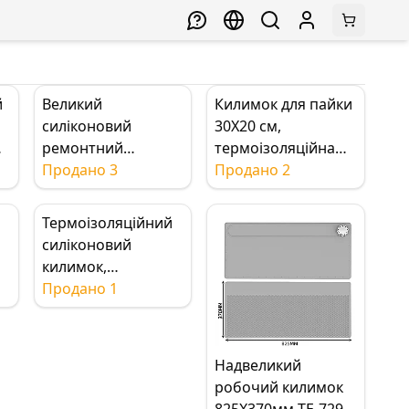
й
Великий
Килимок для пайки
силіконовий
30X20 см,
ремонтний
термоізоляційна
килимок,
Продано 3
силіконова
Продано 2
т,
термостійкий
підкладка,
силіконовий
платформа для
Термоізоляційний
ізоляційний
ремонту та
силіконовий
°C
килимок з
обслуговування
килимок,
магнітними
силіконовий
Продано 1
секціями,
килимок для пайки,
550x350мм
S130 35x25 см BGA
килимок для
Надвеликий
ремонту пайки з
робочий килимок
розміткою для
825X370мм TE-729