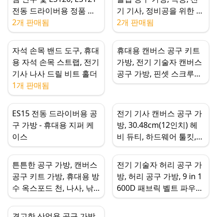
전동 드라이버용 정품 공
기 기사, 정비공을 위한 휴
구 가방 - 휴대용 보관 정
2개 판매됨
대용 정리함
2개 판매됨
리 지퍼 케이스
자석 손목 밴드 도구, 휴대
휴대용 캔버스 공구 키트
용 자석 손목 스트랩, 전기
가방, 전기 기술자 캔버스
기사 나사 드릴 비트 홀더
공구 가방, 핀셋 스크루드
1개 판매됨
라이버용 다기능 10포켓
정리함
ES15 전동 드라이버용 공
전기 기사 캔버스 공구 가
구 가방 - 휴대용 지퍼 케
방, 30.48cm(12인치) 헤
이스
비 듀티, 하드웨어 툴킷,
어깨 스트랩
튼튼한 공구 가방, 캔버스
전기 기술자 허리 공구 가
공구 키트 가방, 휴대용 방
방, 허리 공구 가방, 9 in 1
수 옥스포드 천, 나사, 낚
600D 패브릭 벨트 파우치
시, 화장품 다기능 보관
홀더
견고한 산업용 공구 가방,