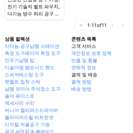
전기 기술자 벨트 파우치,
다기능 방수 허리 공구 가
방 드릴 홀스터(렌치용)
1
-
11
of
11
상품 컬렉션
콘텐츠 목록
티타늄 공구
납땜 스테이션
고객 서비스
측정 도구
레이저 측정 도구
개인정보 보호 정책
인두기
납땜 팁
반품 및 환불
디솔더링 펌프
서드 핸드
연락처 정보
스퍼저
테스팅 도구
결제 및 배송
핫멜트 접착 스틱
결제 방법
납땜 와이어 주석
청소 도구
배송 방법
솔더 페이스트
액세서리 수리
버니어 캘리퍼스
드라이버
플라이어
드릴 비트
핀셋
디지털 저울
공구 가방
공구 세트
칼 & 블레이드