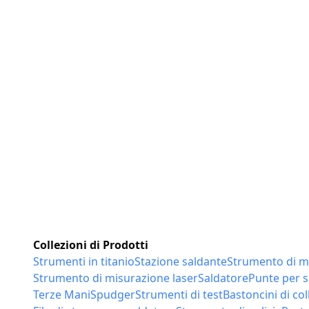
Collezioni di Prodotti
Strumenti in titanio
Stazione saldante
Strumento di m
Strumento di misurazione laser
Saldatore
Punte per s
Terze Mani
Spudger
Strumenti di test
Bastoncini di col