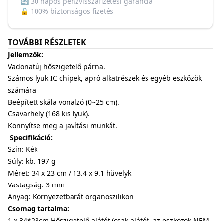
🔄
30 napos pénzvisszafizetési garancia
🔒
100% biztonságos fizetés
TOVÁBBI RÉSZLETEK
Jellemzők:
Vadonatúj hőszigetelő párna.
Számos lyuk IC chipek, apró alkatrészek és egyéb eszközök
számára.
Beépített skála vonalzó (0~25 cm).
Csavarhely (168 kis lyuk).
Könnyítse meg a javítási munkát.
Specifikáció:
Szín: Kék
Súly: kb. 197 g
Méret: 34 x 23 cm / 13.4 x 9.1 hüvelyk
Vastagság: 3 mm
Anyag: Környezetbarát organoszilikon
Csomag tartalma:
1 x 34*23cm Hőszigetelő alátét (csak alátét, az eszközök NEM