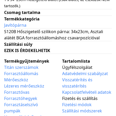
tartozék.)
Csomag tartalma
Termékkategória
Javítópárna
S120B Hőszigetelő szilikon párna: 34x23cm, Asztali
alátét BGA forrasztóállomáshoz csavarpozícióval
Szállítási súly
EZEK IS ÉRDEKELHETIK
Termékgyűjtemények
Tartalomlista
Titán szerszámok
Ügyfélszolgálat
Forrasztóállomás
Adatvédelmi szabályzat
Mérőeszköz
Visszatérítés és
Lézeres mérőeszköz
visszatérítés
Forrasztóvas
Kapcsolatfelvételi adatok
Forrasztóhegyek
Fizetés és szállítás
Forrasztáselszívó
Fizetési módok
pumpák
Szállítási módszerek