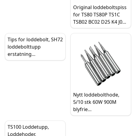
Original loddeboltspiss
for TS80 TS80P TS1C
TSB02 BC02 D25 K4 J02
trådløs loddestasjon
sveisetips keramisk
Tips for loddebolt, SH72
oppvarming
loddebolttupp
erstatning
varmeelement
loddebits meisel blyfritt
hode, SH-K SH-KU SH-
D24 SH-BC2 SH-C4 SH-I
SH-B2
Nytt loddebolthode,
5/10 stk 60W 900M
blyfrie
erstatningstupper for
loddestasjon
TS100 Loddetupp,
Loddehoder,