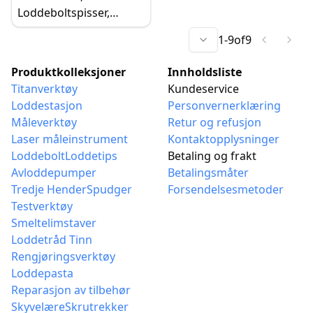
Loddeboltspisser,
Original erstatning for
1
-
9
of
9
TS101 TS100 Mini
Bærbar Loddeboltsett
Produktkolleksjoner
Innholdsliste
Titanverktøy
Kundeservice
Loddestasjon
Personvernerklæring
Måleverktøy
Retur og refusjon
Laser måleinstrument
Kontaktopplysninger
Loddebolt
Loddetips
Betaling og frakt
Avloddepumper
Betalingsmåter
Tredje Hender
Spudger
Forsendelsesmetoder
Testverktøy
Smeltelimstaver
Loddetråd Tinn
Rengjøringsverktøy
Loddepasta
Reparasjon av tilbehør
Skyvelære
Skrutrekker