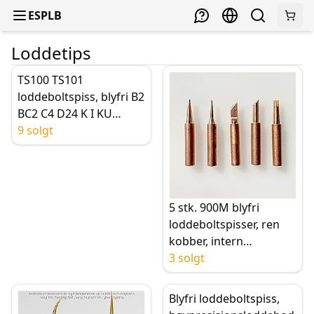
ESPLB
Loddetips
TS100 TS101
loddeboltspiss, blyfri B2
BC2 C4 D24 K I KU
erstatningsspiss
9 solgt
5 stk. 900M blyfri
loddeboltspisser, ren
kobber, intern
oppvarming,
3 solgt
loddehodesett for
loddestasjon, I, B, K, 3C,
Blyfri loddeboltspiss,
2.4D