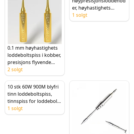
høypresisjonsloddehod
er, høyhastighets
varmeoverføring, høy
1 solgt
temperaturbestandigh
et
0.1 mm høyhastighets
loddeboltspiss i kobber,
presisjons flyvende
ledning,
2 solgt
høytemperaturbestandi
g, ikke-magnetisk
10 stk 60W 900M blyfri
tinn loddeboltspiss,
tinnspiss for loddebolt,
for omarbeiding av
1 solgt
loddestasjonsverktøy