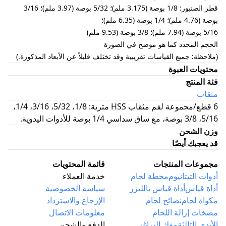
قطر الصنبور: 1/8 بوصة (3.175 ملم)؛ 5/32 بوصة (3.97 ملم)؛ 3/16
بوصة (4.76 ملم)؛ 1/4 بوصة (6.35 ملم)؛
5/16 بوصة (7.94 ملم)؛ 3/8 بوصة (9.53 ملم)
الحجم المحدد كما هو موضح في الصورة
(ملاحظة: جميع القياسات تقريبية وقد تختلف قليلاً عن الأبعاد المذكورة.)
محتويات العبوة
فئة المنتج
مثقاب
6 قطع/مجموعة لقم مثقاب HSS مترية: 1/8، 5/32، 3/16، 1/4،
5/16، 3/8 بوصة، مع ساق سداسي 1/4 بوصة للأدوات اليدوية.
وزن الشحن
قد يعجبك أيضًا
مجموعات المنتجات
قائمة المحتويات
أدوات التيتانيوم
محطة لحام
خدمة العملاء
أداة قياس
أداة قياس بالليزر
سياسة الخصوصية
مكواة لحام
نصائح لحام
الإرجاع والاسترداد
مضخات إزالة اللحام
معلومات الاتصال
الأيدي الثالثة
مفك البراغي
الدفع والشحن